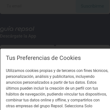
Suscribirme
Descárgate la App
App Store
Google Play
Tus Preferencias de Cookies
Guía Repsol
Enlaces
Utilizamos cookies propias y de terceros con fines técnicos,
personalización, análisis y publicitarios, incluyendo
Comer
Contacto
anuncios personalizados a partir de tus datos. Estos
Viajar
Sala de prensa
últimos pueden incluir la creación de un perfil con tus
hábitos de navegación, pudiendo vincular tus dispositivos,
Dormir
Canal de ética
combinar tus datos online y offline, y compartirlos con
otras empresas del grupo Repsol. Selecciona Solo