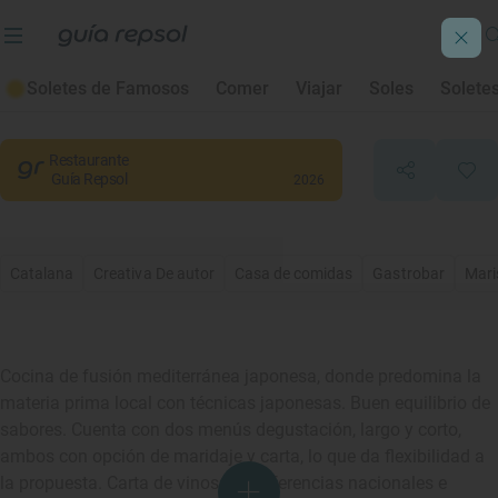
Morralet
Soletes de Famosos
Comer
Viajar
Soles
Solete
Barcelona
, Barcelona
Restaurante
Guía Repsol
2026
Catalana
Creativa De autor
Casa de comidas
Gastrobar
Mari
Cocina de fusión mediterránea japonesa, donde predomina la
materia prima local con técnicas japonesas. Buen equilibrio de
sabores. Cuenta con dos menús degustación, largo y corto,
ambos con opción de maridaje y carta, lo que da flexibilidad a
la propuesta. Carta de vinos con referencias nacionales e