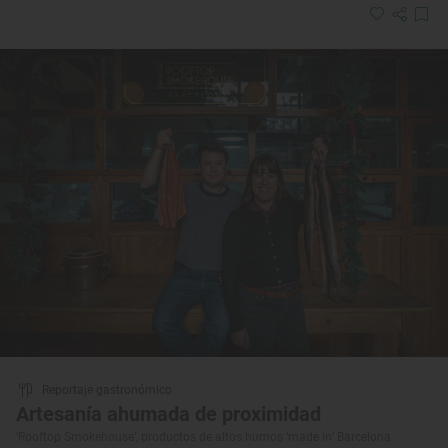
Reportaje gastronómico
Artesanía ahumada de proximidad
‘Rooftop Smokehouse’, productos de altos humos ‘made in’ Barcelona