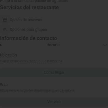
Pulpo a la brasa, carpaccio de aguacate
Servicios del restaurante
Opción de reservas
Opciones para grupos
Información de contacto
Horario
Ubicación
Carrer del Rosselló, 265, 08008 Barcelona
Cómo llegar
Web
https://www.mrportersteakhouse.com/barcelona
Ver web