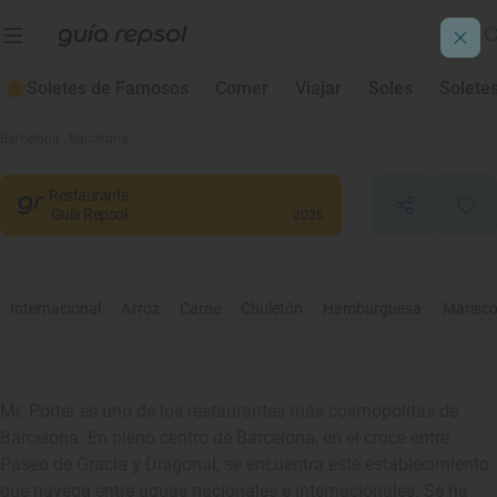
Soletes de Famosos
Comer
Viajar
Soles
Solete
Mr. Porter
Barcelona
, Barcelona
Restaurante
Guía Repsol
2026
Internacional
Arroz
Carne
Chuletón
Hamburguesa
Marisc
Mr. Porter es uno de los restaurantes más cosmopolitas de
Barcelona. En pleno centro de Barcelona, en el cruce entre
Paseo de Gracia y Diagonal, se encuentra este establecimiento
que navega entre aguas nacionales e internacionales. Se ha