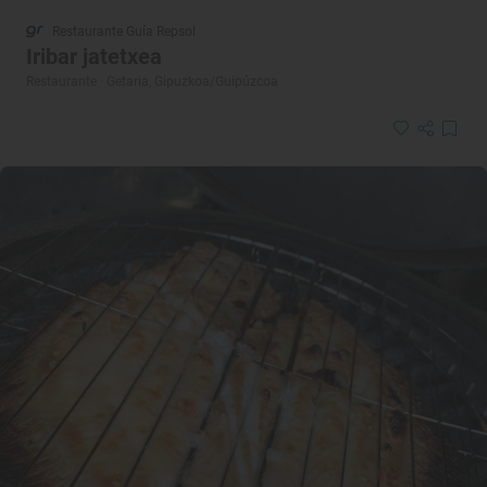
Restaurante Guía Repsol
Iribar jatetxea
Restaurante · Getaria, Gipuzkoa/Guipúzcoa