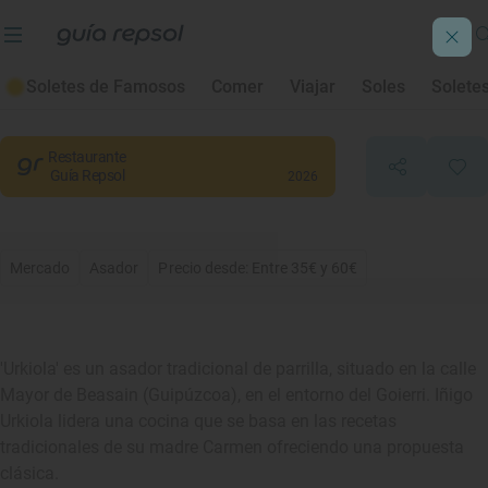
Urkiola
Soletes de Famosos
Comer
Viajar
Soles
Solete
Beasain
, Gipuzkoa/Guipúzcoa
Restaurante
Guía Repsol
2026
Mercado
Asador
Precio desde: Entre 35€ y 60€
'Urkiola' es un asador tradicional de parrilla, situado en la calle
Mayor de Beasain (Guipúzcoa), en el entorno del Goierri. Iñigo
Urkiola lidera una cocina que se basa en las recetas
tradicionales de su madre Carmen ofreciendo una propuesta
clásica.