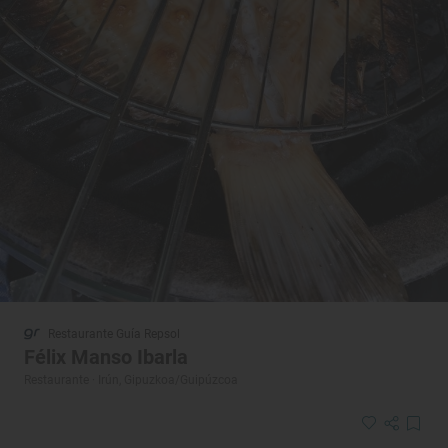
Restaurante Guía Repsol
Félix Manso Ibarla
Restaurante · Irún, Gipuzkoa/Guipúzcoa