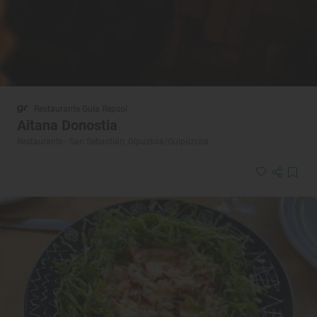
Restaurante Guía Repsol
Aitana Donostia
Restaurante · San Sebastián, Gipuzkoa/Guipúzcoa