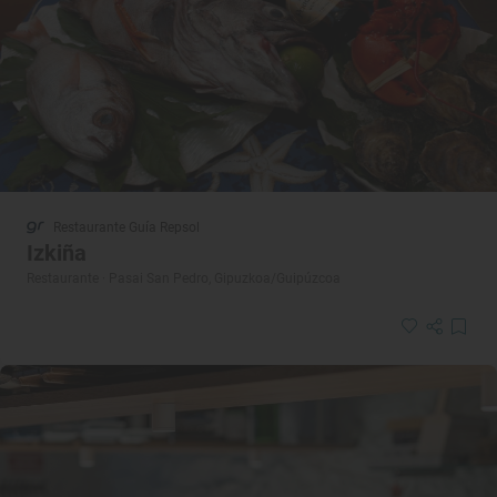
Restaurante Guía Repsol
Izkiña
Restaurante · Pasai San Pedro, Gipuzkoa/Guipúzcoa