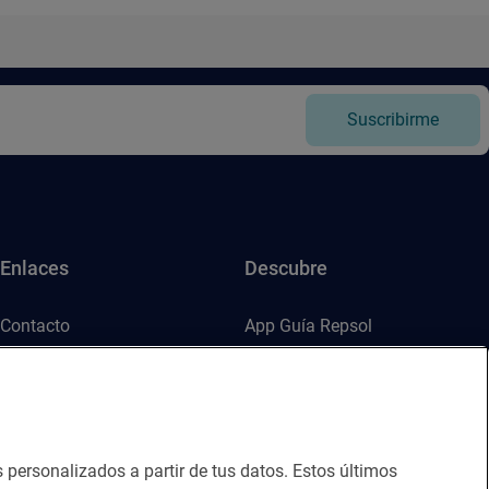
Suscribirme
Enlaces
Descubre
Contacto
App Guía Repsol
Sala de prensa
Mercado Vallehermoso
Canal de ética
s personalizados a partir de tus datos. Estos últimos