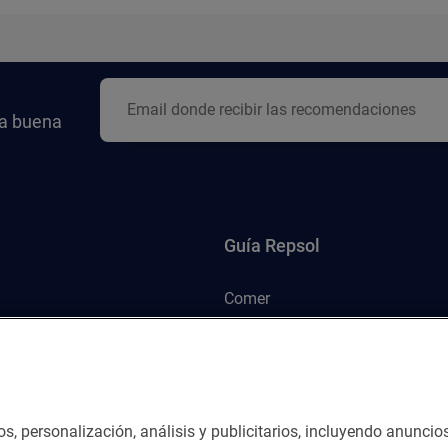
la buena
Guía Repsol
Comer
Viajar
Dormir
os, personalización, análisis y publicitarios, incluyendo anuncio