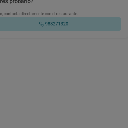
res probarlo?
r, contacta directamente con el restaurante.
988271320