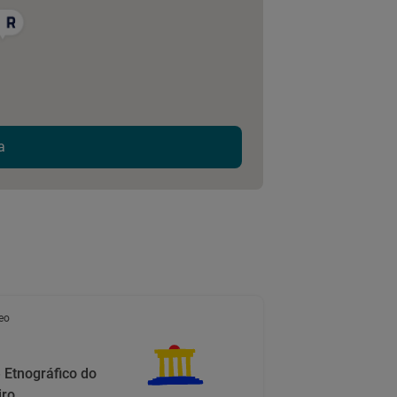
a
eo
 Etnográfico do
iro