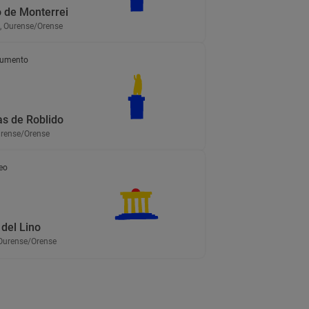
o de Monterrei
, Ourense/Orense
umento
 de Roblido
urense/Orense
eo
del Lino
 Ourense/Orense