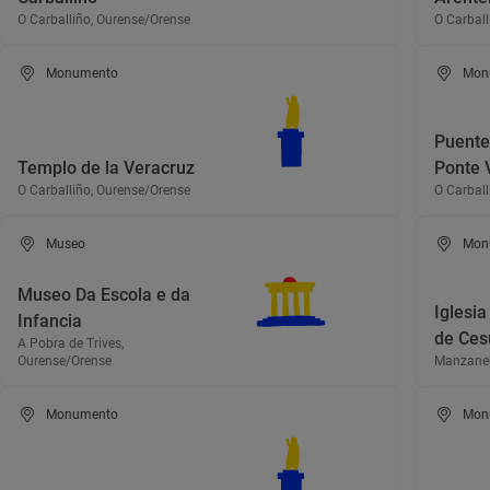
O Carballiño, Ourense/Orense
O Carball
Monumento
Mon
Puente
Templo de la Veracruz
Ponte 
O Carballiño, Ourense/Orense
O Carball
Museo
Mon
Museo Da Escola e da
Iglesi
Infancia
de Ces
A Pobra de Trives,
Ourense/Orense
Manzaned
Monumento
Mon