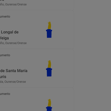
iño, Ourense/Orense
umento
 Longal de
Veiga
iño, Ourense/Orense
umento
a de Santa María
uris
a, Ourense/Orense
umento