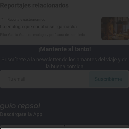
Reportajes relacionados
Reportaje gastronómico
La enóloga que soñaba ser garnacha
Pilar García Granero, enóloga y profesora de sumillería
¡Mantente al tanto!
Suscríbete a la newsletter de los amantes del viaje y de
la buena comida
Suscribirme
Descárgate la App