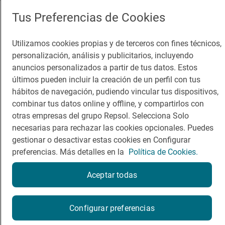
App Store
Google Play
Tus Preferencias de Cookies
Guía Repsol
Enlaces
Utilizamos cookies propias y de terceros con fines técnicos,
personalización, análisis y publicitarios, incluyendo
Comer
Contacto
anuncios personalizados a partir de tus datos. Estos
Viajar
Sala de prensa
últimos pueden incluir la creación de un perfil con tus
hábitos de navegación, pudiendo vincular tus dispositivos,
Dormir
Canal de ética
combinar tus datos online y offline, y compartirlos con
otras empresas del grupo Repsol. Selecciona Solo
necesarias para rechazar las cookies opcionales. Puedes
gestionar o desactivar estas cookies en Configurar
preferencias. Más detalles en la
Política de Cookies.
Política de privacidad
Política de cookies
Nota legal
Condiciones del servicio
Aceptar todas
© Repsol S.A. 2000
- 2026
¿Quieres probarlo?
Configurar preferencias
Por favor, contacta directamente con el restaurante.