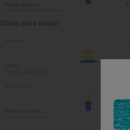
Palacio de Garro
S
Leintz-Gatzaga, Gipuzkoa/Guipúzcoa
Le
Sitios para visitar
Museo
TOPIC
M
Tolosa, Gipuzkoa/Guipúzcoa
To
Monumento
Puerta de Castilla
P
Tolosa, Gipuzkoa/Guipúzcoa
To