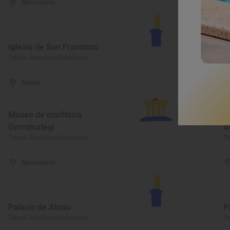
Monumento
Iglesia de San Francisco
P
Tolosa, Gipuzkoa/Guipúzcoa
To
Museo
Museo de confitería
Gorrotxategi
A
Tolosa, Gipuzkoa/Guipúzcoa
To
Monumento
Palacio de Atodo
P
Tolosa, Gipuzkoa/Guipúzcoa
To