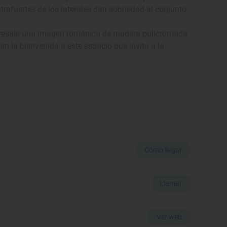
trafuertes de los laterales dan sobriedad al conjunto
e sobresale una imagen románica de madera policromada
n la bienvenida a este espacio que invita a la
Cómo llegar
Llamar
Ver web