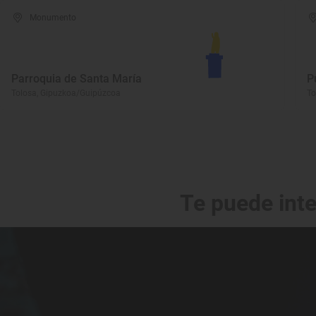
Monumento
Parroquia de Santa María
P
Tolosa, Gipuzkoa/Guipúzcoa
To
Te puede int