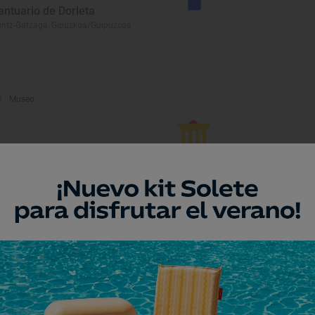
antuario de Dorleta
intz-Gatzaga, Gipuzkoa/Guipúzcoa
Museo
useo de Títeres
losa, Gipuzkoa/Guipúzcoa
Monumento
alacio de Idiakez
losa, Gipuzkoa/Guipúzcoa