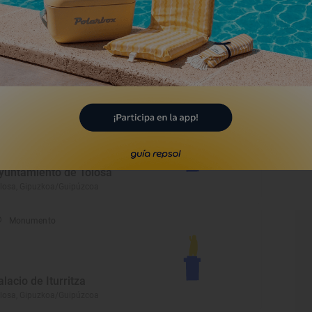
Monumento
alacio Aranburu
losa, Gipuzkoa/Guipúzcoa
Monumento
yuntamiento de Tolosa
losa, Gipuzkoa/Guipúzcoa
Monumento
alacio de Iturritza
losa, Gipuzkoa/Guipúzcoa