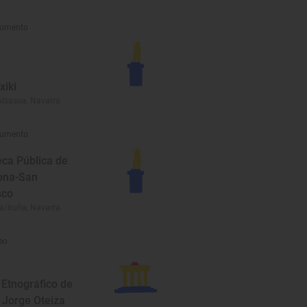
umento
xiki
Alsasua, Navarra
umento
eca Pública de
ona-San
sco
/Iruña, Navarra
eo
Etnográfico de
 Jorge Oteiza