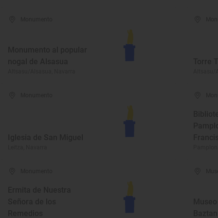
Monumento
Mon
Monumento al popular
nogal de Alsasua
Torre T
Altsasu/Alsasua, Navarra
Altsasu/
Monumento
Mon
Bibliot
Pampl
Iglesia de San Miguel
Franci
Leitza, Navarra
Pamplona
Monumento
Mus
Ermita de Nuestra
Señora de los
Museo 
Remedios
Baztan