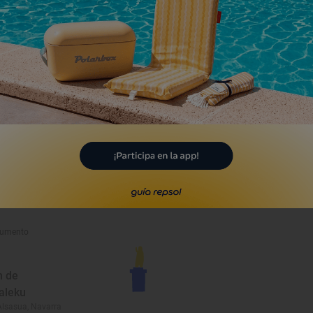
umento
 de
aleku
Alsasua, Navarra