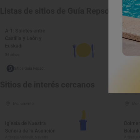
Listas de sitios de Guía Repsol
A-1: Soletes entre
Castilla y León y
Euskadi
34 sitios
Sitios Guía Repsol
Sitios de interés cercanos
Monumento
Mon
Iglesia de Nuestra
Dolmen
Señora de la Asunción
Balank
Altsasu/Alsasua, Navarra
Altsasu/