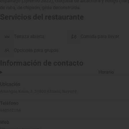
esparrago (3premio 2023), croqueta de alcachofa y hongo (1er.p
de raba, de chipirón; gilda deconstruida.
Servicios del restaurante
Terraza abierta
Comida para llevar
Opciones para grupos
Información de contacto
Horario
Ubicación
Arkangoa Kalea, 3, 31800 Altsasu, Navarre
Teléfono
948562134
Web