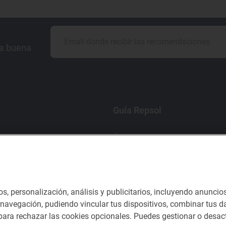
la buena
Guía Repsol
Comer
Viajar
Dormir
os, personalización, análisis y publicitarios, incluyendo anuncio
e navegación, pudiendo vincular tus dispositivos, combinar tus da
ara rechazar las cookies opcionales. Puedes gestionar o desact