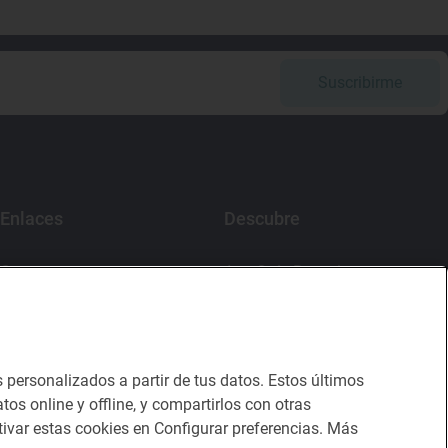
Suscribirme
Enlaces
Descubre
Contacto
App Guía Repsol
Sala de prensa
Mercado Vallehermoso
Canal de ética
s personalizados a partir de tus datos. Estos últimos
tos online y offline, y compartirlos con otras
ivar estas cookies en Configurar preferencias. Más