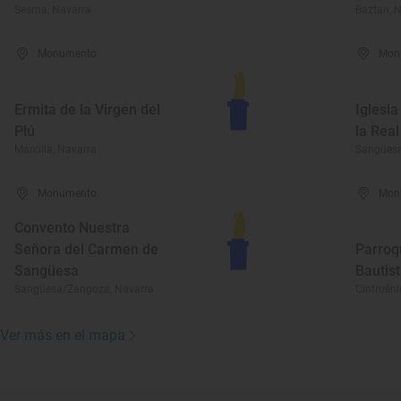
Sesma, Navarra
Baztan, 
Monumento
Mon
Ermita de la Virgen del
Iglesi
Plú
la Real
Marcilla, Navarra
Sangüesa
Monumento
Mon
Convento Nuestra
Señora del Carmen de
Parroq
Sangüesa
Bautis
Sangüesa/Zangoza, Navarra
Cintruéni
Ver más en el mapa