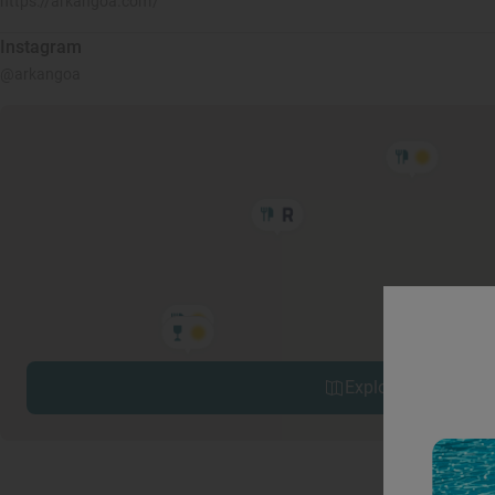
https://arkangoa.com/
Instagram
@arkangoa
Explorar sitios cerc