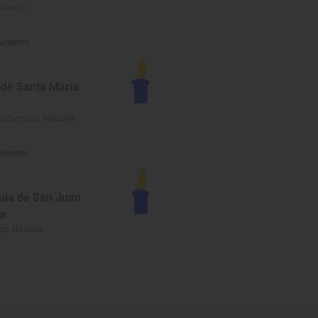
Navarra
umento
a de Santa María
/Zangoza, Navarra
umento
uia de San Juan
ta
go, Navarra