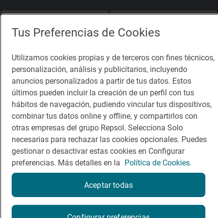
App Store
Google Play
Tus Preferencias de Cookies
Guía Repsol
Enlaces
Utilizamos cookies propias y de terceros con fines técnicos,
personalización, análisis y publicitarios, incluyendo
Comer
Contacto
anuncios personalizados a partir de tus datos. Estos
Viajar
Sala de prensa
últimos pueden incluir la creación de un perfil con tus
hábitos de navegación, pudiendo vincular tus dispositivos,
Dormir
Canal de ética
combinar tus datos online y offline, y compartirlos con
otras empresas del grupo Repsol. Selecciona Solo
necesarias para rechazar las cookies opcionales. Puedes
gestionar o desactivar estas cookies en Configurar
preferencias. Más detalles en la
Política de Cookies.
Política de privacidad
Política de cookies
Nota legal
Aceptar todas
Condiciones del servicio
© Repsol S.A. 2000
- 2026
Reserva una mesa
Configurar preferencias