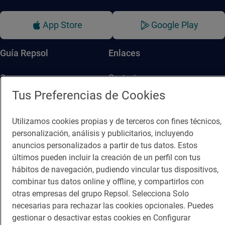
App Store
Google Play
Guía Repsol
Enlaces
Comer
Contacto
Tus Preferencias de Cookies
Viajar
Sala de prensa
Dormir
Canal de ética
Utilizamos cookies propias y de terceros con fines técnicos,
personalización, análisis y publicitarios, incluyendo
anuncios personalizados a partir de tus datos. Estos
últimos pueden incluir la creación de un perfil con tus
hábitos de navegación, pudiendo vincular tus dispositivos,
combinar tus datos online y offline, y compartirlos con
Política de privacidad
Política de cookies
Nota legal
otras empresas del grupo Repsol. Selecciona Solo
Condiciones del servicio
necesarias para rechazar las cookies opcionales. Puedes
© Repsol S.A. 2000
- 2026
gestionar o desactivar estas cookies en Configurar