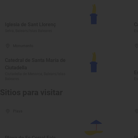
Iglesia de Sant Llorenç
C
Selva, Balears/Islas Baleares
Es
Monumento
Catedral de Santa María de
Ciutadella
E
Ciutadella de Menorca, Balears/Islas
Baleares
Es
Sitios para visitar
Playa
Playa de Es Corral Fals
P