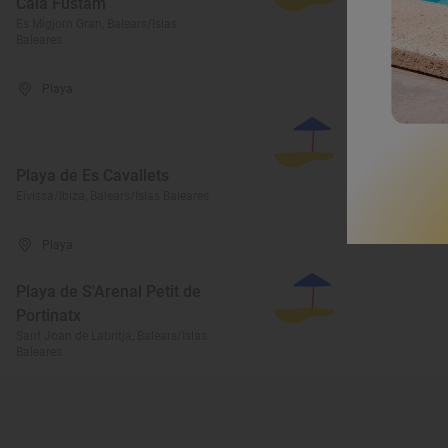
Cala Fustam
C
Es Migjorn Gran, Balears/Islas
Baleares
Po
Playa
Playa de Es Cavallets
P
Eivissa/Ibiza, Balears/Islas Baleares
Sa
Playa
Playa de S'Arenal Petit de
Portinatx
Sant Joan de Labritja, Balears/Islas
Baleares