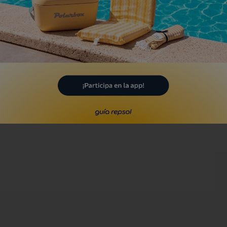
ala Figuera
llença, Balears/Islas Baleares
Playa
laya de Caló de Sa Torre
ntanyí, Balears/Islas Baleares