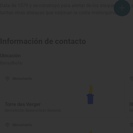
Data de 1579 y se construyó para alertar de los ataques de los
tantas otras atalayas que salpican la costa mallorquina.
Información de contacto
Ubicación
Banyalbufar
Monumento
Torre des Verger
I
Banyalbufar, Balears/Islas Baleares
Se
Monumento