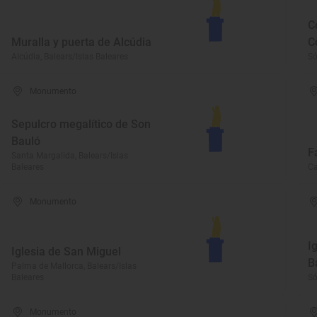
C
Muralla y puerta de Alcúdia
C
Alcúdia, Balears/Islas Baleares
Só
Monumento
Sepulcro megalítico de Son
Bauló
F
Santa Margalida, Balears/Islas
Baleares
Ca
Monumento
I
Iglesia de San Miguel
B
Palma de Mallorca, Balears/Islas
Baleares
Só
Monumento