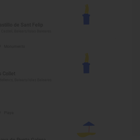
astillo de Sant Felip
 Castell, Balears/Islas Baleares
Monumento
s Collet
tellencs, Balears/Islas Baleares
Playa
laya de Punta Galera