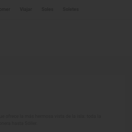
omer
Viajar
Soles
Soletes
ue ofrece la más hermosa vista de la isla: toda la
onera hasta Sóller.