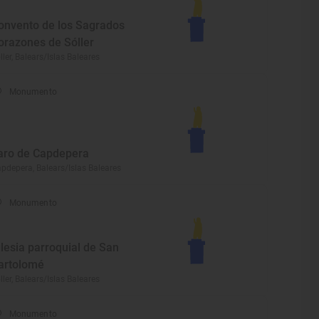
onvento de los Sagrados
orazones de Sóller
ller, Balears/Islas Baleares
Monumento
aro de Capdepera
pdepera, Balears/Islas Baleares
Monumento
glesia parroquial de San
artolomé
ller, Balears/Islas Baleares
Monumento