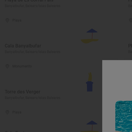
Banyalbufar, Balears/Islas Baleares
Ba
Playa
Cala Banyalbufar
P
Banyalbufar, Balears/Islas Baleares
Ba
Monumento
P
Torre des Verger
Sa
Banyalbufar, Balears/Islas Baleares
Ba
Playa