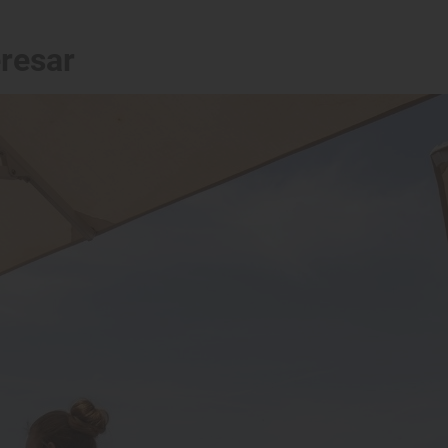
eresar