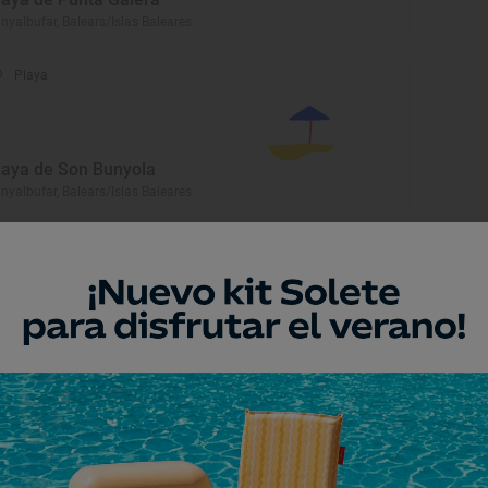
nyalbufar, Balears/Islas Baleares
Playa
laya de Son Bunyola
nyalbufar, Balears/Islas Baleares
Playa
laya de Port de Portinatx
nt Joan de Labritja, Balears/Islas
leares
Playa