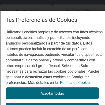
App Store
Google Play
Tus Preferencias de Cookies
Guía Repsol
Enlaces
Utilizamos cookies propias y de terceros con fines técnicos,
Comer
Contacto
personalización, análisis y publicitarios, incluyendo
anuncios personalizados a partir de tus datos. Estos
Viajar
Sala de prensa
últimos pueden incluir la creación de un perfil con tus
Dormir
Canal de ética
hábitos de navegación, pudiendo vincular tus dispositivos,
combinar tus datos online y offline, y compartirlos con
otras empresas del grupo Repsol. Selecciona Solo
necesarias para rechazar las cookies opcionales. Puedes
gestionar o desactivar estas cookies en Configurar
preferencias. Más detalles en la
Política de Cookies.
Política de privacidad
Política de cookies
Nota legal
Condiciones del servicio
Aceptar todas
© Repsol S.A. 2000
- 2026