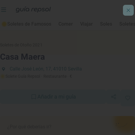
Soletes de Famosos
Comer
Viajar
Soles
Solete
Soletes de Otoño 2021
Casa Maera
Calle José León, 17, 41010 Sevilla
Solete Guía Repsol
· Restaurante
· €
Añadir a mi guía
¿Por qué deberías ir?