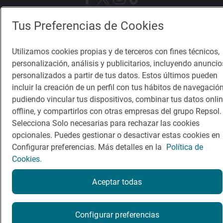
Tus Preferencias de Cookies
Política de privacidad
Política de cookies
Nota legal
Condiciones del servicio
Utilizamos cookies propias y de terceros con fines técnicos,
© Repsol S.A. 2000
- 2026
personalización, análisis y publicitarios, incluyendo anuncio
personalizados a partir de tus datos. Estos últimos pueden
incluir la creación de un perfil con tus hábitos de navegación
pudiendo vincular tus dispositivos, combinar tus datos onlin
offline, y compartirlos con otras empresas del grupo Repsol.
Selecciona Solo necesarias para rechazar las cookies
opcionales. Puedes gestionar o desactivar estas cookies en
Configurar preferencias. Más detalles en la
Política de
Cookies.
Aceptar todas
Reserva una mesa
Configurar preferencias