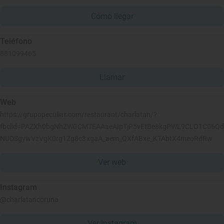
Cómo llegar
Teléfono
881099465
Llamar
Web
https://grupopeculiar.com/restaurant/charlatan/?
fbclid=PAZXh0bgNhZW0CMTEAAaeAIpTjP5vEtBe8kgPWL9CLO1C06Qd
NUDSgywVzVgK0rg1Zg8c3xgaA_aem_QXfABxe_KTAbtX4meoRdRw
Ver web
Instagram
@charlatancoruna
Ver Instagram