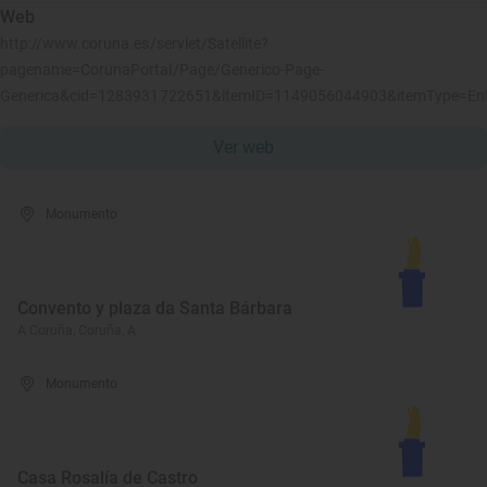
Web
http://www.coruna.es/servlet/Satellite?
pagename=CorunaPortal/Page/Generico-Page-
Generica&cid=1283931722651&itemID=1149056044903&itemType=En
Ver web
Monumento
Convento y plaza da Santa Bárbara
A Coruña, Coruña, A
Monumento
Casa Rosalía de Castro