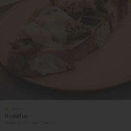
Solete
Rodolfus
Vinotecas · A Coruña, Coruña, A