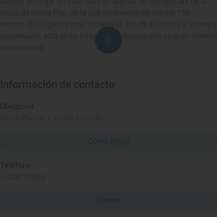
tiempo de coger un buen sitio en alguna de las terrazas de la
plaza de María Pita, de la que solamente les separa 150
metros. Es la iglesia más antigua (s. XII) de A Coruña y, lo mejor
conservado, está en su interior: la cabecera con un gran rosetón
policromado.
Información de contacto
Ubicación
Rúa do Parrote 1, 15001 A Coruña
Cómo llegar
Teléfono
+34981205696
Llamar