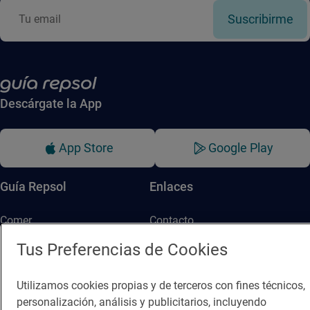
Suscribirme
Descárgate la App
App Store
Google Play
Guía Repsol
Enlaces
Comer
Contacto
Viajar
Sala de prensa
Tus Preferencias de Cookies
Dormir
Canal de ética
Utilizamos cookies propias y de terceros con fines técnicos,
personalización, análisis y publicitarios, incluyendo