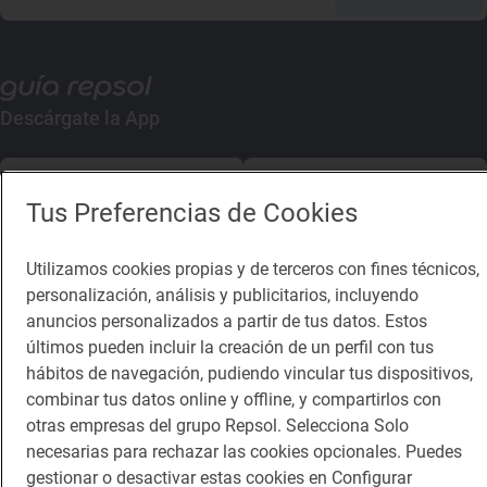
Descárgate la App
App Store
Google Play
Tus Preferencias de Cookies
Guía Repsol
Enlaces
Utilizamos cookies propias y de terceros con fines técnicos,
personalización, análisis y publicitarios, incluyendo
Comer
Contacto
anuncios personalizados a partir de tus datos. Estos
Viajar
Sala de prensa
últimos pueden incluir la creación de un perfil con tus
hábitos de navegación, pudiendo vincular tus dispositivos,
Dormir
Canal de ética
combinar tus datos online y offline, y compartirlos con
otras empresas del grupo Repsol. Selecciona Solo
necesarias para rechazar las cookies opcionales. Puedes
gestionar o desactivar estas cookies en Configurar