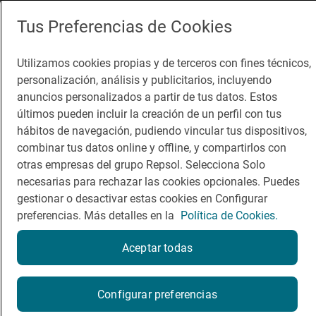
App Store
Google Play
Tus Preferencias de Cookies
Guía Repsol
Enlaces
Utilizamos cookies propias y de terceros con fines técnicos,
personalización, análisis y publicitarios, incluyendo
Comer
Contacto
anuncios personalizados a partir de tus datos. Estos
últimos pueden incluir la creación de un perfil con tus
Viajar
Sala de prensa
hábitos de navegación, pudiendo vincular tus dispositivos,
Dormir
Canal de ética
combinar tus datos online y offline, y compartirlos con
otras empresas del grupo Repsol. Selecciona Solo
necesarias para rechazar las cookies opcionales. Puedes
gestionar o desactivar estas cookies en Configurar
preferencias. Más detalles en la
Política de Cookies.
Política de privacidad
Política de cookies
Nota legal
Aceptar todas
Condiciones del servicio
© Repsol S.A. 2000
- 2026
¿Quieres probarlo?
Configurar preferencias
Por favor, contacta directamente con el restaurante.