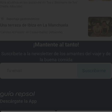
Ruta acuática en las pozas del río Tus y 'Balneario de Tus'
(Yeste, Albacete)
Reportaje gastronómico
Una terraza de Ibiza en La Manchuela
‘Cañitas Al Fresco’ en Casas-Ibañez (Albacete)
¡Mantente al tanto!
Suscríbete a la newsletter de los amantes del viaje y de
la buena comida
Suscribirme
Descárgate la App