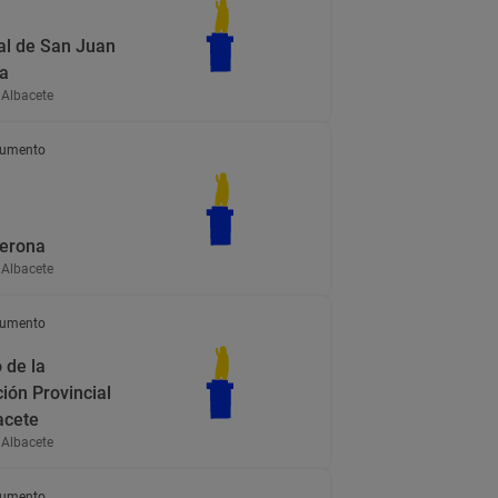
al de San Juan
ta
 Albacete
umento
erona
 Albacete
umento
 de la
ión Provincial
acete
 Albacete
umento