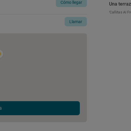
Cómo llegar
Una terra
‘Cañitas Al F
Llamar
a