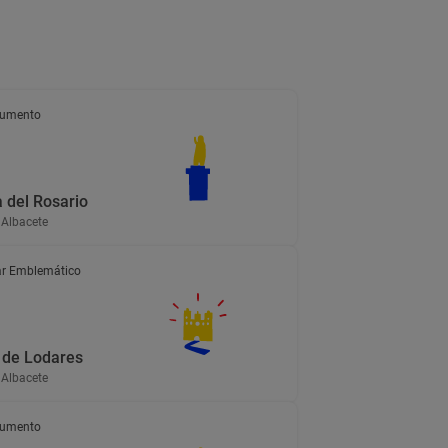
umento
 del Rosario
 Albacete
r Emblemático
 de Lodares
 Albacete
umento