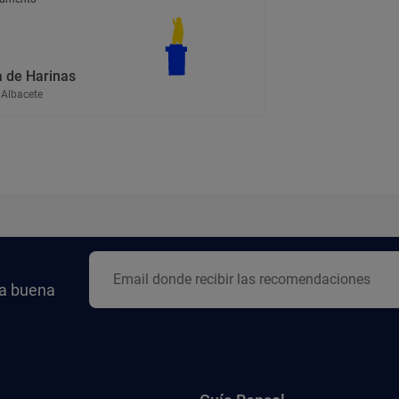
a de Harinas
 Albacete
la buena