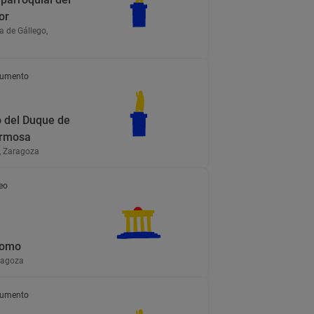
or
a de Gállego,
a
umento
o del Duque de
ermosa
, Zaragoza
eo
Homo
ragoza
umento