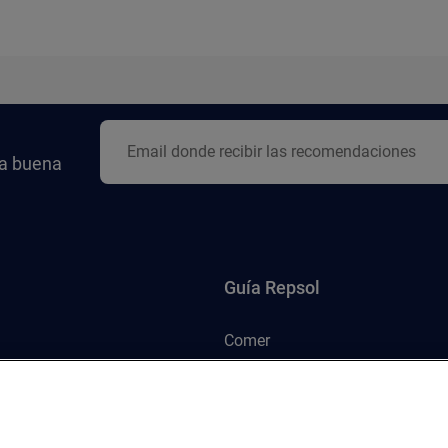
la buena
Guía Repsol
Comer
Viajar
Dormir