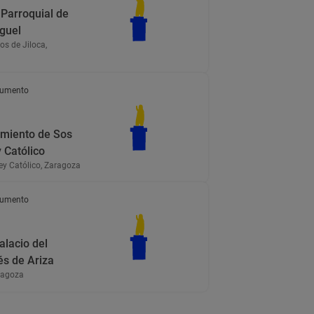
 Parroquial de
guel
os de Jiloca,
a
umento
miento de Sos
 Católico
ey Católico, Zaragoza
umento
alacio del
s de Ariza
ragoza