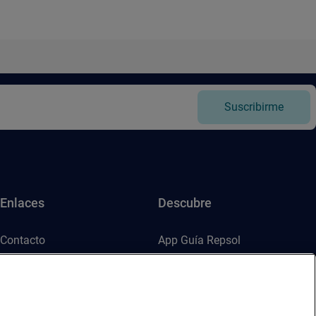
Suscribirme
Enlaces
Descubre
Contacto
App Guía Repsol
Sala de prensa
Mercado Vallehermoso
Canal de ética