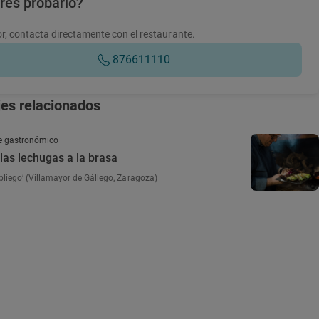
res probarlo?
r, contacta directamente con el restaurante.
876611110
jes relacionados
e gastronómico
 las lechugas a la brasa
pliego’ (Villamayor de Gállego, Zaragoza)