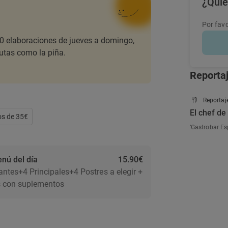
¿Quie
Por favo
 20 elaboraciones de jueves a domingo,
rutas como la piña.
Reporta
Reportaj
El chef de
os de 35€
‘Gastrobar Es
nú del día
15.90€
antes+4 Principales+4 Postres a elegir +
s con suplementos