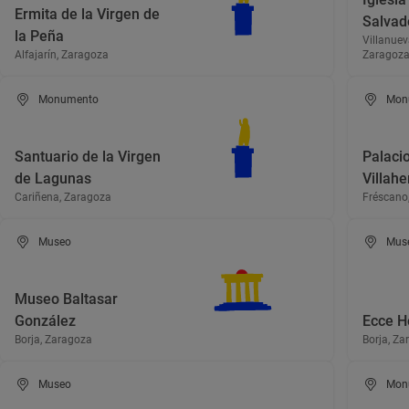
Ermita de la Virgen de
Salvad
la Peña
Villanuev
Alfajarín, Zaragoza
Zaragoz
Monumento
Mon
Santuario de la Virgen
Palaci
de Lagunas
Villah
Cariñena, Zaragoza
Fréscano
Museo
Mus
Museo Baltasar
González
Ecce 
Borja, Zaragoza
Borja, Za
Museo
Mon