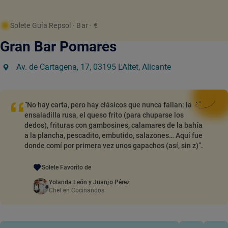
Solete Guía Repsol
· Bar
· €
Gran Bar Pomares
Av. de Cartagena, 17, 03195 L'Altet, Alicante
“No hay carta, pero hay clásicos que nunca fallan: la
ensaladilla rusa, el queso frito (para chuparse los
dedos), frituras con gambosines, calamares de la bahía
a la plancha, pescadito, embutido, salazones… Aquí fue
donde comí por primera vez unos gapachos (así, sin z)”.
Solete Favorito de
Yolanda León y Juanjo Pérez
Chef en Cocinandos