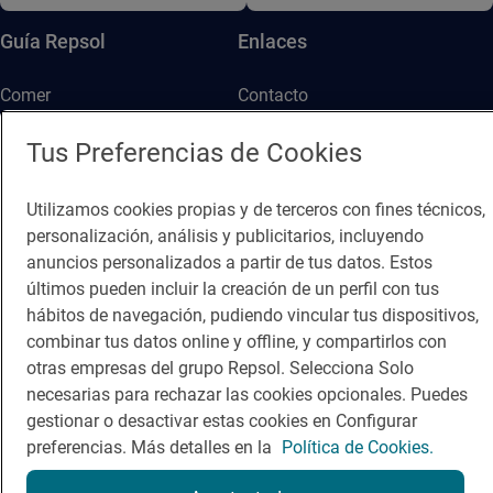
Guía Repsol
Enlaces
Comer
Contacto
Viajar
Sala de prensa
Tus Preferencias de Cookies
Dormir
Canal de ética
Utilizamos cookies propias y de terceros con fines técnicos,
personalización, análisis y publicitarios, incluyendo
anuncios personalizados a partir de tus datos. Estos
últimos pueden incluir la creación de un perfil con tus
hábitos de navegación, pudiendo vincular tus dispositivos,
Política de privacidad
Política de cookies
Nota legal
combinar tus datos online y offline, y compartirlos con
otras empresas del grupo Repsol. Selecciona Solo
Condiciones del servicio
necesarias para rechazar las cookies opcionales. Puedes
© Repsol S.A. 2000
- 2026
gestionar o desactivar estas cookies en Configurar
preferencias. Más detalles en la
Política de Cookies.