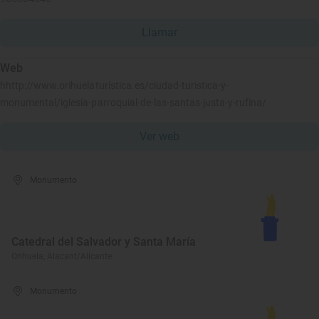
Llamar
Web
hhttp://www.orihuelaturistica.es/ciudad-turistica-y-
monumental/iglesia-parroquial-de-las-santas-justa-y-rufina/
Ver web
Monumento
Catedral del Salvador y Santa María
Orihuela, Alacant/Alicante
Monumento