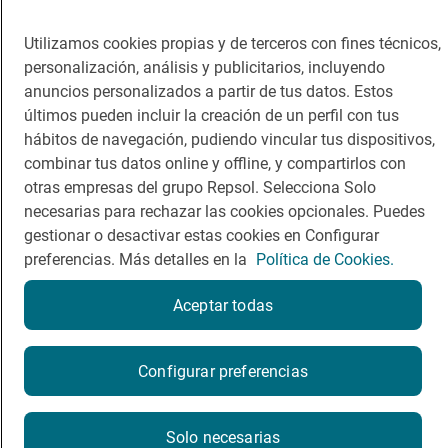
Viajar
Sala de prensa
Utilizamos cookies propias y de terceros con fines técnicos,
Dormir
Canal de ética
personalización, análisis y publicitarios, incluyendo
anuncios personalizados a partir de tus datos. Estos
últimos pueden incluir la creación de un perfil con tus
hábitos de navegación, pudiendo vincular tus dispositivos,
combinar tus datos online y offline, y compartirlos con
Política de privacidad
Política de cookies
Nota legal
otras empresas del grupo Repsol. Selecciona Solo
Condiciones del servicio
necesarias para rechazar las cookies opcionales. Puedes
© Repsol S.A. 2000
- 2026
gestionar o desactivar estas cookies en Configurar
preferencias. Más detalles en la
Política de Cookies.
Aceptar todas
Reserva una mesa
Configurar preferencias
Reservar
Solo necesarias