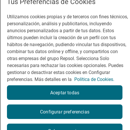
Tus Preferencias de Cookies
Guía Repsol
Enlaces
Utilizamos cookies propias y de terceros con fines técnicos,
personalización, análisis y publicitarios, incluyendo
Comer
Contacto
anuncios personalizados a partir de tus datos. Estos
últimos pueden incluir la creación de un perfil con tus
Viajar
Sala de prensa
hábitos de navegación, pudiendo vincular tus dispositivos,
Dormir
Canal de ética
combinar tus datos online y offline, y compartirlos con
otras empresas del grupo Repsol. Selecciona Solo
necesarias para rechazar las cookies opcionales. Puedes
gestionar o desactivar estas cookies en Configurar
preferencias. Más detalles en la
Política de Cookies.
Política de privacidad
Política de cookies
Nota legal
Aceptar todas
Condiciones del servicio
Reserva una mesa
© Repsol S.A. 2000
- 2026
Configurar preferencias
Reservar
Haz una reserva en Guía Repsol y disfruta de
beneficios