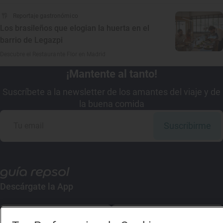
Reportaje gastronómico
Los brasileños que elogian la huerta en el
barrio de Legazpi
Descubre el Restaurante Flor en Madrid
¡Mantente al tanto!
Suscríbete a la newsletter de los amantes del viaje y de
la buena comida
Suscribirme
Descárgate la App
App Store
Google Play