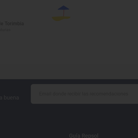
de Torimbia
sturias
la buena
Guía Repsol