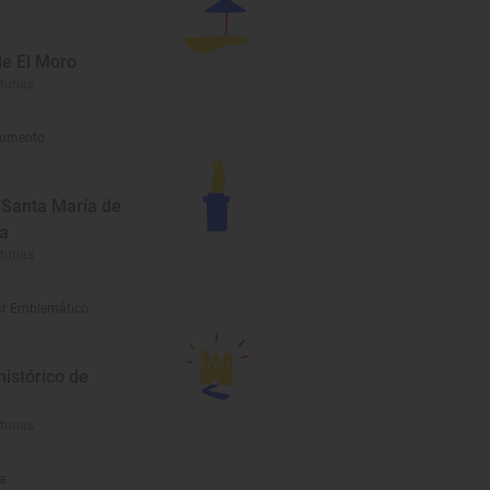
de El Moro
turias
umento
a Santa María de
ca
turias
r Emblemático
istórico de
turias
a