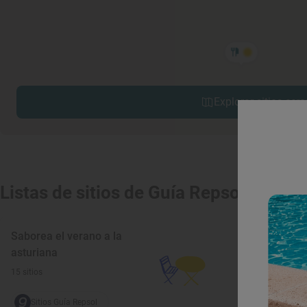
Explorar sitios cerc
Listas de sitios de Guía Repsol
Saborea el verano a la
asturiana
15 sitios
Sitios Guía Repsol