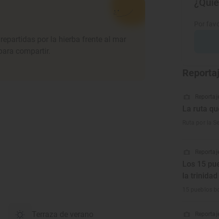
¿Quie
Por favo
epartidas por la hierba frente al mar
para compartir.
Reporta
Reportaje
La ruta qu
Ruta por la S
Reportaje
Los 15 pu
la trinida
15 pueblos bo
Terraza de verano
Reportaje