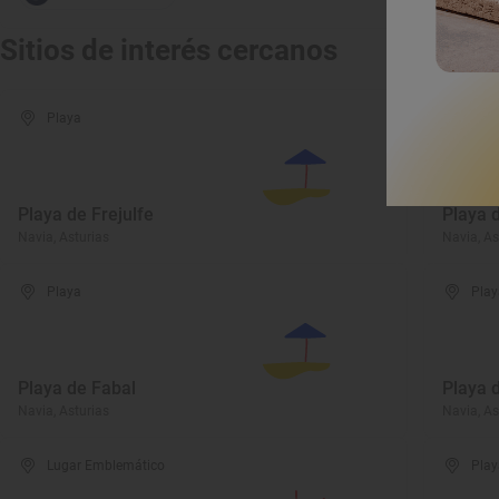
Sitios de interés cercanos
Playa
Play
Playa de Frejulfe
Playa 
Navia, Asturias
Navia, As
Playa
Play
Playa de Fabal
Playa 
Navia, Asturias
Navia, As
Lugar Emblemático
Play