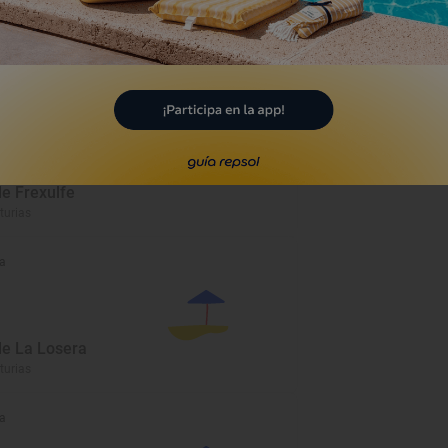
a
de Frexulfe
turias
a
de La Losera
turias
a