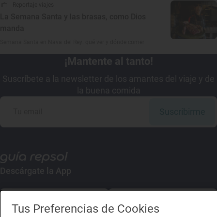
Reportaje viajes
La Semana Santa y las brasas, como Dios
manda
Semana Santa en Nava del Rey: qué ver y dónde comer
¡Mantente al tanto!
Suscríbete a la newsletter de los amantes del viaje y de
la buena comida
Suscribirme
Descárgate la App
App Store
Google Play
Tus Preferencias de Cookies