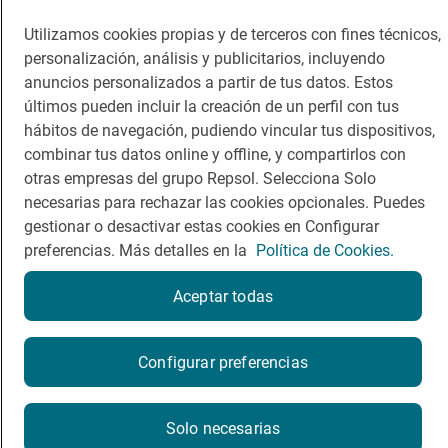
Guía Repsol
Enlaces
Utilizamos cookies propias y de terceros con fines técnicos,
personalización, análisis y publicitarios, incluyendo
Comer
Contacto
anuncios personalizados a partir de tus datos. Estos
últimos pueden incluir la creación de un perfil con tus
Viajar
Sala de prensa
hábitos de navegación, pudiendo vincular tus dispositivos,
Dormir
Canal de ética
combinar tus datos online y offline, y compartirlos con
otras empresas del grupo Repsol. Selecciona Solo
necesarias para rechazar las cookies opcionales. Puedes
gestionar o desactivar estas cookies en Configurar
preferencias. Más detalles en la
Política de Cookies.
Política de privacidad
Política de cookies
Nota legal
Aceptar todas
Condiciones del servicio
© Repsol S.A. 2000
- 2026
¿Quieres probarlo?
Configurar preferencias
Por favor, contacta directamente con el restaurante.
Solo necesarias
983488807