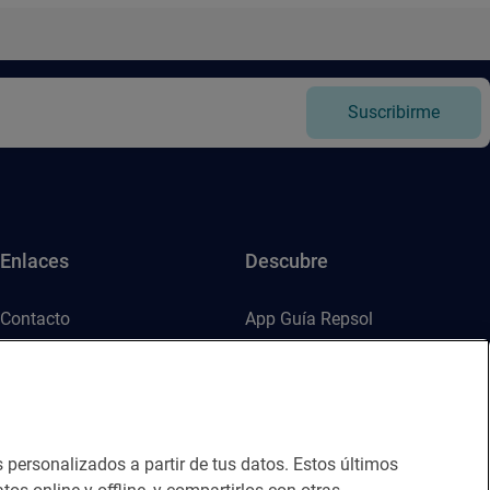
Suscribirme
Enlaces
Descubre
Contacto
App Guía Repsol
Sala de prensa
Mercado Vallehermoso
Canal de ética
s personalizados a partir de tus datos. Estos últimos