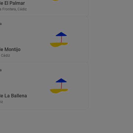
de El Palmar
la Frontera, Cádiz
a
de Montijo
 Cádiz
a
de La Ballena
iz