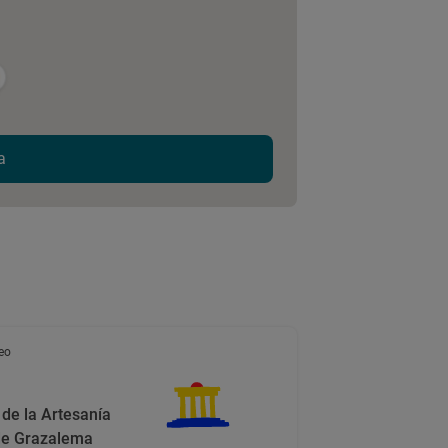
a
eo
de la Artesanía
 de Grazalema