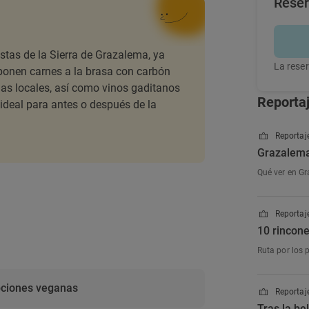
Rese
stas de la Sierra de Grazalema, ya
La reser
ponen carnes a la brasa con carbón
as locales, así como vinos gaditanos
Reporta
 ideal para antes o después de la
Reportaje
Grazalema
Qué ver en Gr
Reportaje
10 rincone
Ruta por los 
ciones veganas
Reportaje
Tras la be