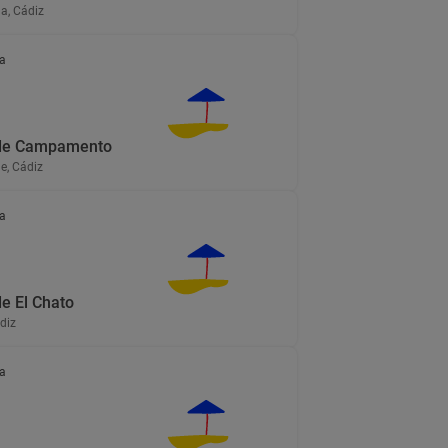
a, Cádiz
a
 de Campamento
e, Cádiz
a
de El Chato
diz
a