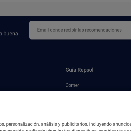
la buena
Guía Repsol
Comer
Viajar
Dormir
os, personalización, análisis y publicitarios, incluyendo anuncio