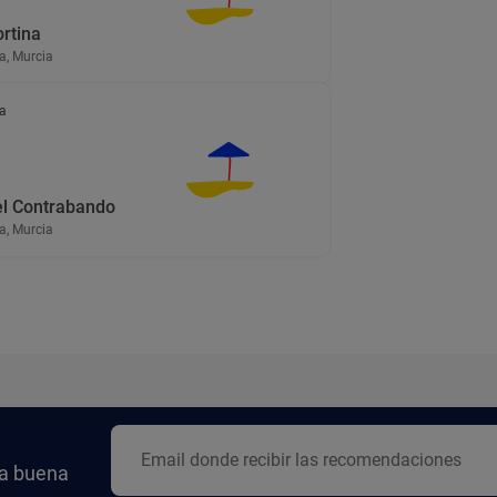
rtina
a, Murcia
a
el Contrabando
a, Murcia
la buena