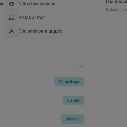
Una décad
ble
Niños bienvenidos
Restaurante 
Vistas al mar
Opciones para grupos
Cómo llegar
Llamar
Ver web