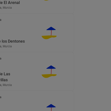
e El Arenal
a, Murcia
a
e los Dentones
a, Murcia
a
de Las
illas
a, Murcia
a