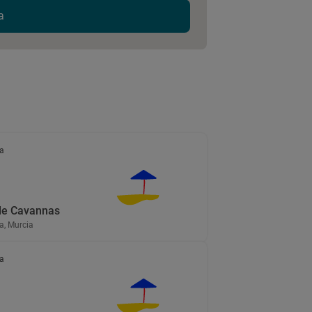
a
a
de Cavannas
a, Murcia
a