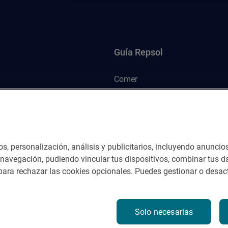
Guía Repsol
Comer
Viajar
Dormir
os, personalización, análisis y publicitarios, incluyendo anuncio
e navegación, pudiendo vincular tus dispositivos, combinar tus da
ara rechazar las cookies opcionales. Puedes gestionar o desact
nes del servicio
Solo necesarias