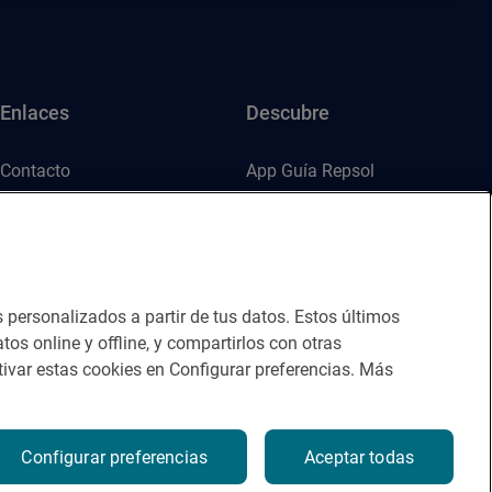
Enlaces
Descubre
Contacto
App Guía Repsol
Sala de prensa
Mercado Vallehermoso
Canal de ética
s personalizados a partir de tus datos. Estos últimos
tos online y offline, y compartirlos con otras
ivar estas cookies en Configurar preferencias. Más
Configurar preferencias
Aceptar todas