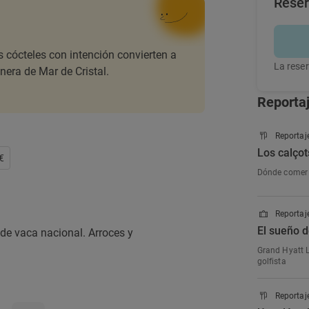
Rese
s cócteles con intención convierten a
La reser
nera de Mar de Cristal.
Reporta
Reportaj
Los calçot
€
Dónde comer 
Reportaje
El sueño d
de vaca nacional. Arroces y
Grand Hyatt L
golfista
Reportaj