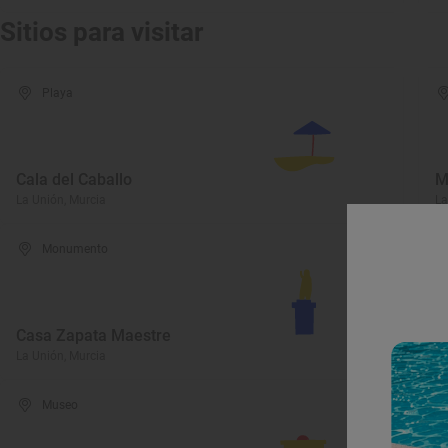
Sitios para visitar
Playa
Cala del Caballo
M
La Unión, Murcia
La
Monumento
Casa Zapata Maestre
P
La Unión, Murcia
La
Museo