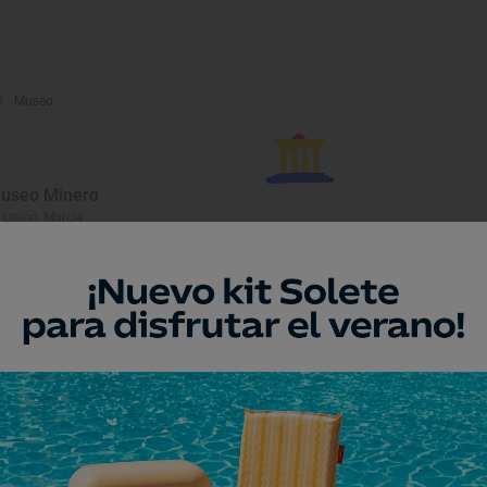
Museo
useo Minero
 Unión, Murcia
Playa
laya de Lastre
 Unión, Murcia
Monumento