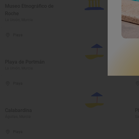
Museo Etnográfico de
Roche
M
La Unión, Murcia
La
Playa
Playa de Portmán
P
La Unión, Murcia
La
Playa
Calabardina
P
Águilas, Murcia
Sa
Playa