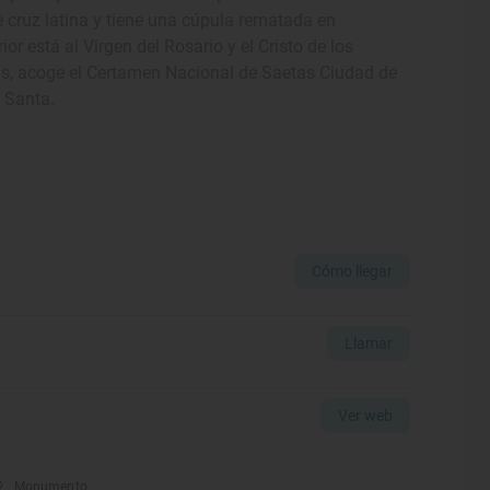
de cruz latina y tiene una cúpula rematada en
or está al Virgen del Rosario y el Cristo de los
s, acoge el Certamen Nacional de Saetas Ciudad de
a Santa.
Cómo llegar
Llamar
Ver web
Monumento