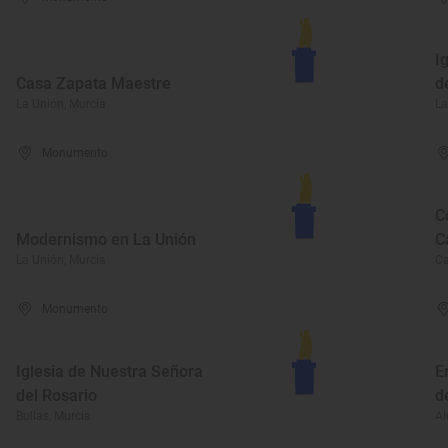
I
Casa Zapata Maestre
d
La Unión, Murcia
La
Monumento
C
Modernismo en La Unión
C
La Unión, Murcia
Ca
Monumento
Iglesia de Nuestra Señora
E
del Rosario
d
Bullas, Murcia
Al