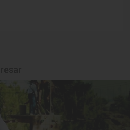
eresar