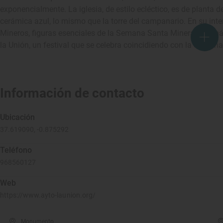
exponencialmente. La iglesia, de estilo ecléctico, es de planta 
cerámica azul, lo mismo que la torre del campanario. En su interi
Mineros, figuras esenciales de la Semana Santa Minera. Ademá
la Unión, un festival que se celebra coincidiendo con la Seman
Información de contacto
Ubicación
37.619090, -0.875292
Teléfono
968560127
Web
https://www.ayto-launion.org/
Monumento