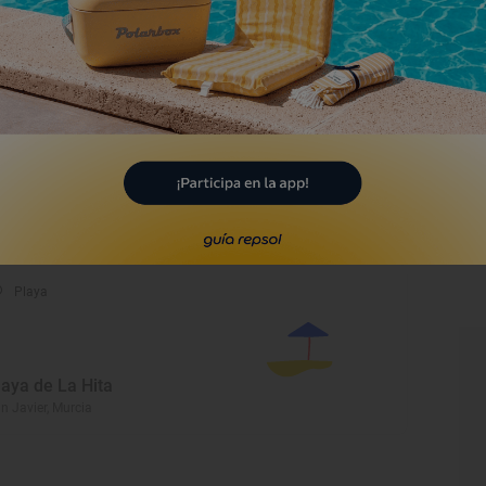
odernismo en La Unión
 Unión, Murcia
Parque Temático
arque Minero de La Unión
 Unión, Murcia
Playa
laya de La Hita
n Javier, Murcia