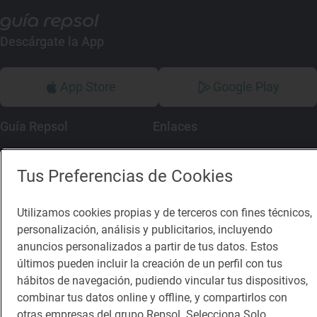
Descárgate la App
App Store
Google Play
Guía Repsol
Enlaces
Comer
Contacto
Tus Preferencias de Cookies
Viajar
Sala de prensa
Utilizamos cookies propias y de terceros con fines técnicos,
Dormir
Canal de ética
personalización, análisis y publicitarios, incluyendo
anuncios personalizados a partir de tus datos. Estos
últimos pueden incluir la creación de un perfil con tus
hábitos de navegación, pudiendo vincular tus dispositivos,
combinar tus datos online y offline, y compartirlos con
Política de privacidad
Política de cookies
Nota legal
otras empresas del grupo Repsol. Selecciona Solo