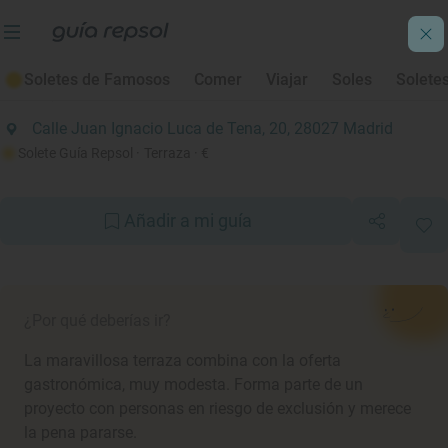
Soletes de Barrio 2022
Soletes de Famosos
Comer
Viajar
Soles
Solete
La Quinta Cocina
Calle Juan Ignacio Luca de Tena, 20, 28027 Madrid
Solete Guía Repsol
· Terraza
· €
Añadir a mi guía
¿Por qué deberías ir?
La maravillosa terraza combina con la oferta
gastronómica, muy modesta. Forma parte de un
proyecto con personas en riesgo de exclusión y merece
la pena pararse.