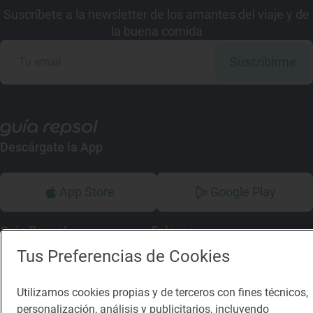
Suscríbete a la newsletter de los amantes del viaje y de
la buena comida
Suscribirme
Descárgate la App
App Store
Google Play
Guía Repsol
Enlaces
Tus Preferencias de Cookies
Comer
Contacto
Viajar
Sala de prensa
Utilizamos cookies propias y de terceros con fines técnicos,
personalización, análisis y publicitarios, incluyendo