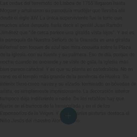
Las ondas del terremoto de Lisboa de 1755 llegaron hasta
Moguer y arruinaron su parroquia mudéjar que llevaba allí
desde el siglo XIV. La única superviviente fue la torre que,
muchos años después, haría decir al genial Juan Ramón
Jiménez que “de cerca parece una giralda vista lejos”. Y así es,
la parroquia de Nuestra Señora de la Granada es una giralda
informal con toques de azul que mira coqueta sobre la Plaza
de la Iglesia, con su fuente y su palmera. Eso de día, porque de
noche, cuando se enciende y se viste de gala, la iglesia más
bien parece catedral. Y es que su planta es catedralicia. No en
vano es el templo más grande de la provincia de Huelva. Su
interior tiene cinco naves y su alzado, terminado en bóvedas de
arista, es simplemente impresionante. La decoración interior
tampoco deja indiferente a nadie. De los retablos hay que
fijarse en el barroco de la Inmaculada y en el de los
Esponsorios de la Virgen. Y de las varias pinturas destaca el
Niño Jesús del maestro Alonso Cano.