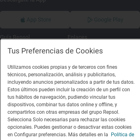
App Store
Google Play
Guía Repsol
Enlaces
Tus Preferencias de Cookies
Comer
Contacto
Viajar
Sala de prensa
Utilizamos cookies propias y de terceros con fines
técnicos, personalización, análisis y publicitarios,
Dormir
Canal de ética
incluyendo anuncios personalizados a partir de tus datos.
Estos últimos pueden incluir la creación de un perfil con
tus hábitos de navegación, pudiendo vincular tus
dispositivos, combinar tus datos online y offline, y
compartirlos con otras empresas del grupo Repsol.
Política de privacidad
Política de cookies
Nota legal
Selecciona Solo necesarias para rechazar las cookies
Condiciones del servicio
opcionales. Puedes gestionar o desactivar estas cookies
© Repsol S.A. 2000
- 2026
en Configurar preferencias. Más detalles en la
Política de