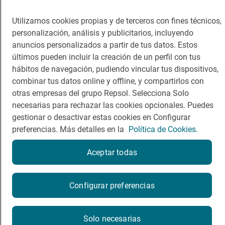
Viajar
Sala de prensa
Utilizamos cookies propias y de terceros con fines técnicos,
Dormir
Canal de ética
personalización, análisis y publicitarios, incluyendo
anuncios personalizados a partir de tus datos. Estos
últimos pueden incluir la creación de un perfil con tus
hábitos de navegación, pudiendo vincular tus dispositivos,
combinar tus datos online y offline, y compartirlos con
Política de privacidad
Política de cookies
Nota legal
otras empresas del grupo Repsol. Selecciona Solo
Condiciones del servicio
necesarias para rechazar las cookies opcionales. Puedes
© Repsol S.A. 2000
- 2026
gestionar o desactivar estas cookies en Configurar
preferencias. Más detalles en la
Política de Cookies.
Aceptar todas
Reserva una mesa
Configurar preferencias
Reservar
Solo necesarias