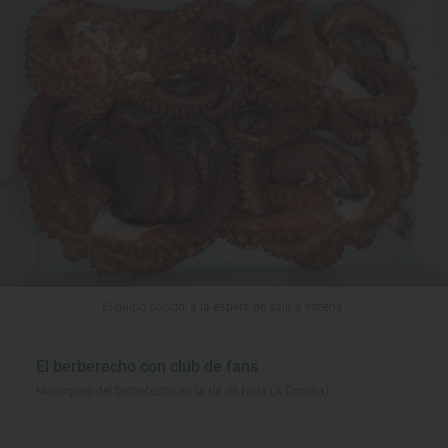
El pulpo cocido, a la espera de salir a escena.
El berberecho con club de fans
Marisqueo del berberecho en la ría de Noia (A Coruña)