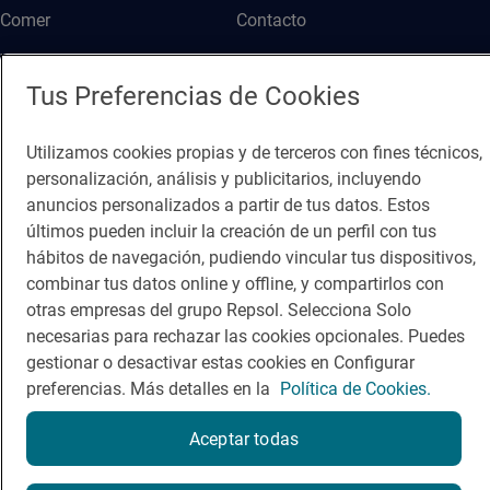
Comer
Contacto
Viajar
Sala de prensa
Tus Preferencias de Cookies
Dormir
Canal de ética
Utilizamos cookies propias y de terceros con fines técnicos,
personalización, análisis y publicitarios, incluyendo
anuncios personalizados a partir de tus datos. Estos
últimos pueden incluir la creación de un perfil con tus
Política de privacidad
Política de cookies
Nota legal
hábitos de navegación, pudiendo vincular tus dispositivos,
combinar tus datos online y offline, y compartirlos con
Condiciones del servicio
otras empresas del grupo Repsol. Selecciona Solo
© Repsol S.A. 2000
- 2026
necesarias para rechazar las cookies opcionales. Puedes
gestionar o desactivar estas cookies en Configurar
preferencias. Más detalles en la
Política de Cookies.
Aceptar todas