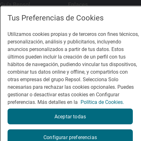
Guía Repsol
Enlaces
Tus Preferencias de Cookies
Comer
Contacto
Viajar
Sala de prensa
Utilizamos cookies propias y de terceros con fines técnicos,
personalización, análisis y publicitarios, incluyendo
Dormir
Canal de ética
anuncios personalizados a partir de tus datos. Estos
últimos pueden incluir la creación de un perfil con tus
hábitos de navegación, pudiendo vincular tus dispositivos,
combinar tus datos online y offline, y compartirlos con
otras empresas del grupo Repsol. Selecciona Solo
Política de privacidad
Política de cookies
Nota legal
necesarias para rechazar las cookies opcionales. Puedes
Condiciones del servicio
gestionar o desactivar estas cookies en Configurar
© Repsol S.A. 2000
- 2026
preferencias. Más detalles en la
Política de Cookies.
Aceptar todas
Configurar preferencias