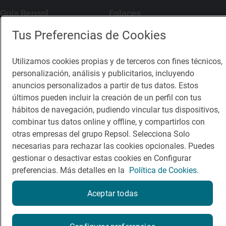
Guía Repsol
Enlaces
Tus Preferencias de Cookies
Comer
Contacto
Viajar
Sala de prensa
Utilizamos cookies propias y de terceros con fines técnicos,
personalización, análisis y publicitarios, incluyendo
Dormir
Canal de ética
anuncios personalizados a partir de tus datos. Estos
últimos pueden incluir la creación de un perfil con tus
hábitos de navegación, pudiendo vincular tus dispositivos,
combinar tus datos online y offline, y compartirlos con
otras empresas del grupo Repsol. Selecciona Solo
Política de privacidad
Política de cookies
Nota legal
necesarias para rechazar las cookies opcionales. Puedes
Condiciones del servicio
gestionar o desactivar estas cookies en Configurar
© Repsol S.A. 2000
- 2026
preferencias. Más detalles en la
Política de Cookies.
Aceptar todas
¿Quieres probarlo?