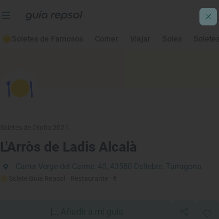
Soletes de Famosos
Comer
Viajar
Soles
Solete
Soletes de Otoño 2021
L'Arròs de Ladis Alcalà
Carrer Verge del Carme, 40, 43580 Deltebre, Tarragona
Solete Guía Repsol
· Restaurante
· €
Añadir a mi guía