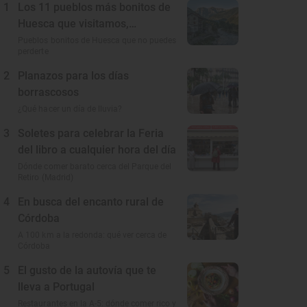
1
Los 11 pueblos más bonitos de
Huesca que visitamos,
conocemos y amamos
Pueblos bonitos de Huesca que no puedes
perderte
2
Planazos para los días
borrascosos
¿Qué hacer un día de lluvia?
3
Soletes para celebrar la Feria
del libro a cualquier hora del día
Dónde comer barato cerca del Parque del
Retiro (Madrid)
4
En busca del encanto rural de
Córdoba
A 100 km a la redonda: qué ver cerca de
Córdoba
5
El gusto de la autovía que te
lleva a Portugal
Restaurantes en la A-5: dónde comer rico y