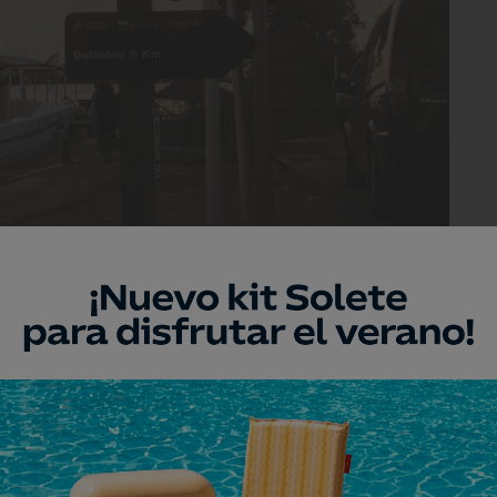
GR-99, el Camino Natural del Ebro.
incia de Tarragona. Allí forma el Delta del
ada a descubrir durante cualquier
lta para el turismo playero tal vez sea la
r de estos paisajes. Por ello, hemos