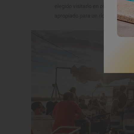
elegido visitarlo en otoño. Y lo
apropiado para un río que aquí a