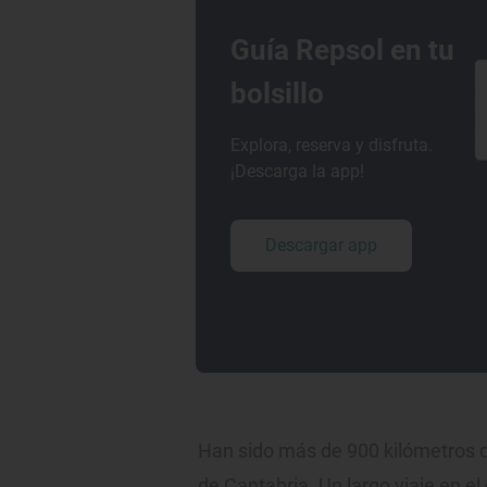
Guía Repsol en tu
bolsillo
Explora, reserva y disfruta.
¡Descarga la app!
Descargar app
Han sido más de 900 kilómetros d
de Cantabria. Un largo viaje en e