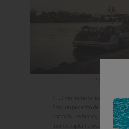
Principio o final del 
El último tramo lo hace por la prov
Ebro, un pedacito de la Costa Dor
estación. De hecho, la temporada a
menos esplendorosa para disfruta