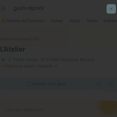
Soletes de Famosos
Comer
Viajar
Soles
Solete
Soletes con solera 2024
L'Atelier
C. Pintor Crispín, 10, 31008 Pamplona, Navarra
Solete Guía Repsol
· Catefería
· €
Añadir a mi guía
¿Por qué deberías ir?