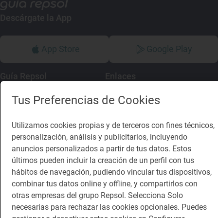
Descárgate la App
App Store
Google Play
Guía Repsol
Enlaces
Tus Preferencias de Cookies
Comer
Contacto
Viajar
Sala de prensa
Utilizamos cookies propias y de terceros con fines técnicos,
Dormir
Canal de ética
personalización, análisis y publicitarios, incluyendo
anuncios personalizados a partir de tus datos. Estos
últimos pueden incluir la creación de un perfil con tus
hábitos de navegación, pudiendo vincular tus dispositivos,
combinar tus datos online y offline, y compartirlos con
otras empresas del grupo Repsol. Selecciona Solo
Política de privacidad
Política de cookies
Nota legal
necesarias para rechazar las cookies opcionales. Puedes
Condiciones del servicio