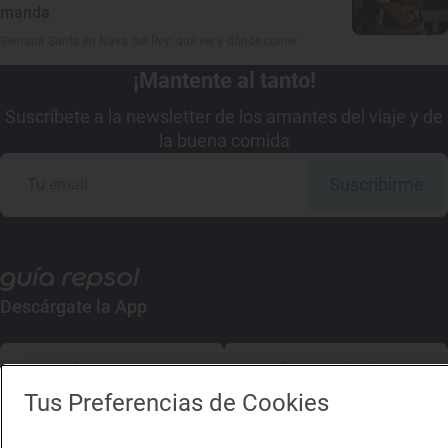
manda
Semana Santa en Nava del Rey: qué ver y dónde comer
¡Mantente al tanto!
Suscríbete a la newsletter de los amantes del viaje y de
la buena comida
Suscribirme
Descárgate la App
App Store
Google Play
Tus Preferencias de Cookies
Guía Repsol
Enlaces