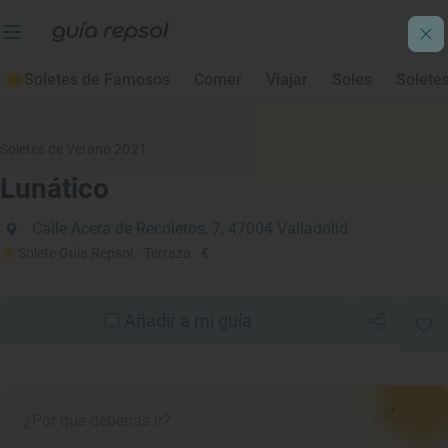
Soletes de Famosos
Comer
Viajar
Soles
Solete
Soletes de Verano 2021
Lunático
Calle Acera de Recoletos, 7, 47004 Valladolid
Solete Guía Repsol
· Terraza
· €
Añadir a mi guía
¿Por qué deberías ir?