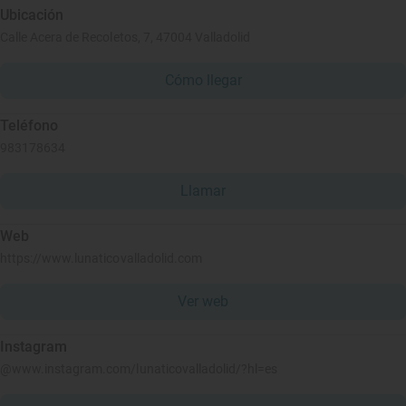
Ubicación
Calle Acera de Recoletos, 7, 47004 Valladolid
Cómo llegar
Teléfono
983178634
Llamar
Web
https://www.lunaticovalladolid.com
Ver web
Instagram
@www.instagram.com/lunaticovalladolid/?hl=es