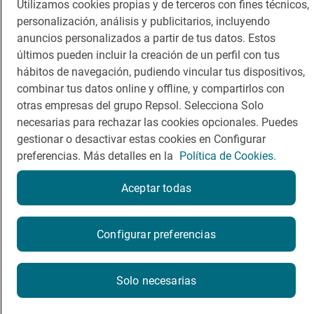
Utilizamos cookies propias y de terceros con fines técnicos,
Comer
Contacto
personalización, análisis y publicitarios, incluyendo
anuncios personalizados a partir de tus datos. Estos
Viajar
Sala de prensa
últimos pueden incluir la creación de un perfil con tus
Dormir
Canal de ética
hábitos de navegación, pudiendo vincular tus dispositivos,
combinar tus datos online y offline, y compartirlos con
otras empresas del grupo Repsol. Selecciona Solo
necesarias para rechazar las cookies opcionales. Puedes
gestionar o desactivar estas cookies en Configurar
preferencias. Más detalles en la
Política de Cookies.
Política de privacidad
Política de cookies
Nota legal
Condiciones del servicio
Aceptar todas
© Repsol S.A. 2000
- 2026
Reserva una mesa
Configurar preferencias
Reservar
Haz una reserva en Guía Repsol y disfruta de
beneficios
Solo necesarias
exclusivos.