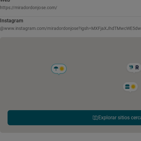
https://miradordonjose.com/
Instagram
@www.instagram.com/miradordonjose?igsh=MXFjaXJhdTMwcWE5d
Explorar sitios cerc