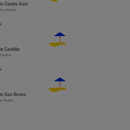
de Casita Azul
ina, Huelva
a
e Castilla
 Huelva
a
de San Bruno
, Huelva