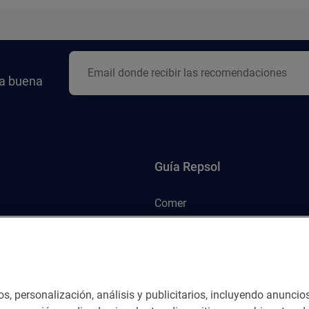
la buena
Guía Repsol
Comer
Viajar
Dormir
os, personalización, análisis y publicitarios, incluyendo anuncio