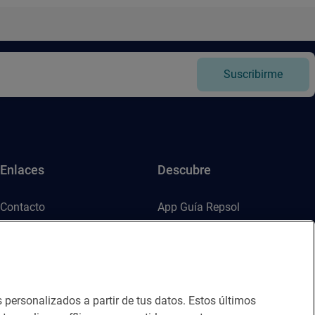
Suscribirme
Enlaces
Descubre
Contacto
App Guía Repsol
Sala de prensa
Mercado Vallehermoso
Canal de ética
s personalizados a partir de tus datos. Estos últimos