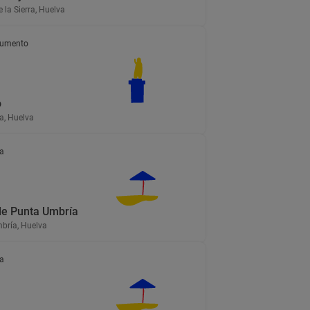
e la Sierra, Huelva
umento
o
a, Huelva
a
de Punta Umbría
bría, Huelva
a