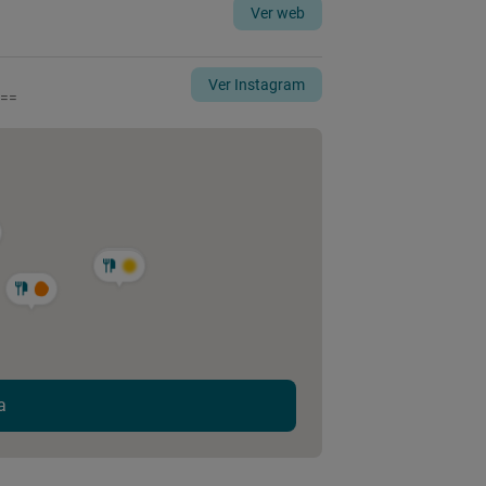
Ver web
Ver Instagram
w==
a