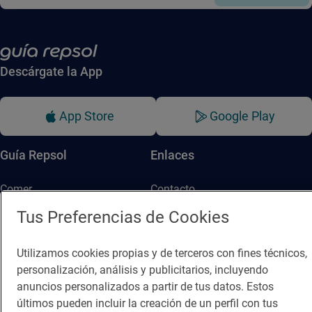
Descárgate la App
App Store
Google Play
Guía Repsol
Enlaces
Comer
Contacto
Tus Preferencias de Cookies
Viajar
Sala de prensa
Dormir
Canal de ética
Utilizamos cookies propias y de terceros con fines técnicos,
personalización, análisis y publicitarios, incluyendo
anuncios personalizados a partir de tus datos. Estos
últimos pueden incluir la creación de un perfil con tus