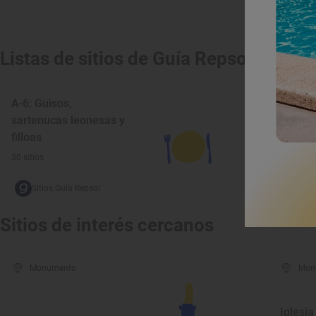
Listas de sitios de Guía Repsol
A-6: Guisos,
sartenucas leonesas y
filloas
30 sitios
Sitios Guía Repsol
Sitios de interés cercanos
Monumento
Mon
Iglesia