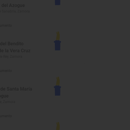
 del Azogue
e Sanabria, Zamora
umento
del Bendito
de la Vera Cruz
de Rey, Zamora
umento
a de Santa María
ogue
e, Zamora
umento