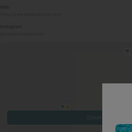
Web
https://www.hotelpadornelo.com
Instagram
@restaurantepadornelo
Explorar sitios cerc