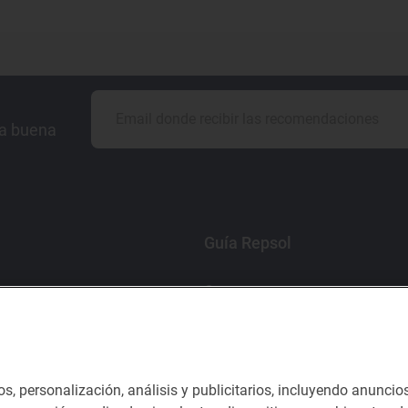
la buena
Guía Repsol
Comer
Viajar
Dormir
os, personalización, análisis y publicitarios, incluyendo anuncio