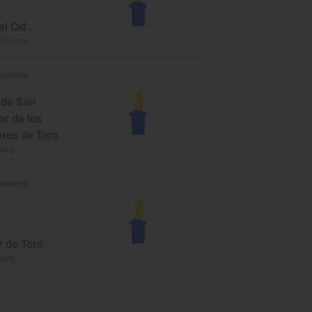
el Cid
 Zamora
umento
 de San
or de los
eros de Toro
mora
umento
r de Toro
mora