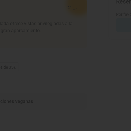
Rese
Por favo
alada ofrece vistas privilegiadas a la
 gran aparcamiento.
os de 35€
ciones veganas