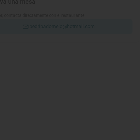
rva una mesa
r, contacta directamente con el restaurante.
pedripadornelo@hotmail.com