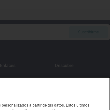
Suscribirme
Enlaces
Descubre
Contacto
App Guía Repsol
Sala de prensa
Mercado Vallehermoso
Canal de ética
s personalizados a partir de tus datos. Estos últimos