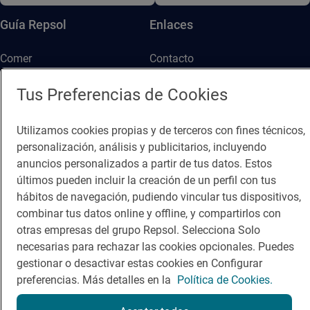
Guía Repsol
Enlaces
Comer
Contacto
Viajar
Sala de prensa
Tus Preferencias de Cookies
Dormir
Canal de ética
Utilizamos cookies propias y de terceros con fines técnicos,
personalización, análisis y publicitarios, incluyendo
anuncios personalizados a partir de tus datos. Estos
últimos pueden incluir la creación de un perfil con tus
hábitos de navegación, pudiendo vincular tus dispositivos,
Política de privacidad
Política de cookies
Nota legal
combinar tus datos online y offline, y compartirlos con
otras empresas del grupo Repsol. Selecciona Solo
Condiciones del servicio
necesarias para rechazar las cookies opcionales. Puedes
© Repsol S.A. 2000
- 2026
gestionar o desactivar estas cookies en Configurar
preferencias. Más detalles en la
Política de Cookies.