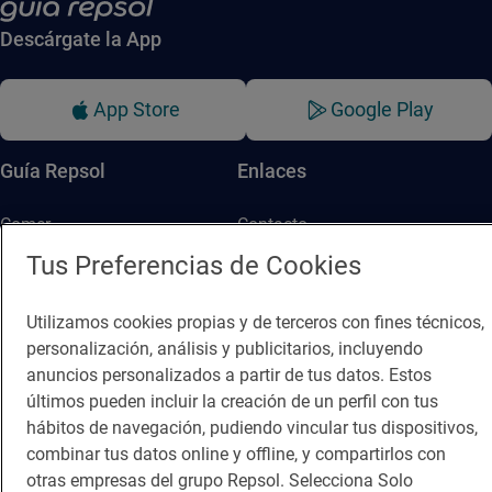
Descárgate la App
App Store
Google Play
Guía Repsol
Enlaces
Comer
Contacto
Tus Preferencias de Cookies
Viajar
Sala de prensa
Dormir
Canal de ética
Utilizamos cookies propias y de terceros con fines técnicos,
personalización, análisis y publicitarios, incluyendo
anuncios personalizados a partir de tus datos. Estos
últimos pueden incluir la creación de un perfil con tus
hábitos de navegación, pudiendo vincular tus dispositivos,
combinar tus datos online y offline, y compartirlos con
Política de privacidad
Política de cookies
Nota legal
otras empresas del grupo Repsol. Selecciona Solo