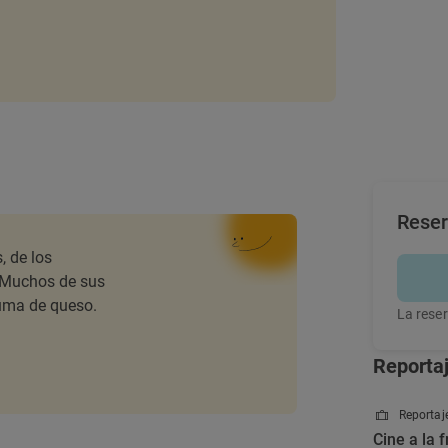
Rese
, de los
 Muchos de sus
puma de queso.
La reser
Reporta
Reportaje
Cine a la f