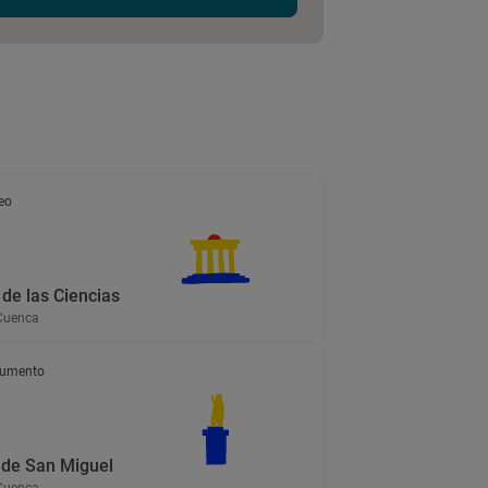
eo
de las Ciencias
Cuenca
umento
a de San Miguel