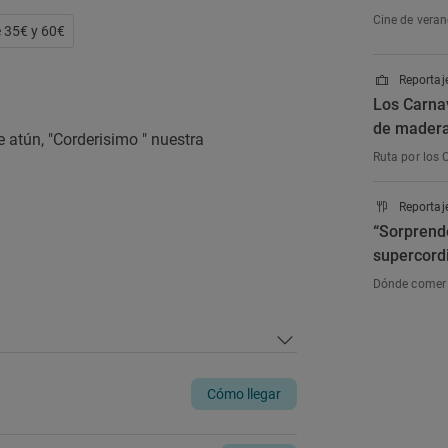
Cine de veran
e 35€ y 60€
Reportaje
Los Carna
de madera 
 atún, "Corderisimo " nuestra
Ruta por los 
Reportaj
“Sorprende
supercord
Dónde comer 
Cómo llegar