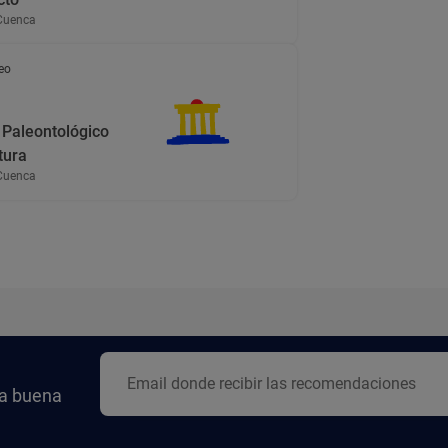
Cuenca
eo
Paleontológico
tura
Cuenca
la buena