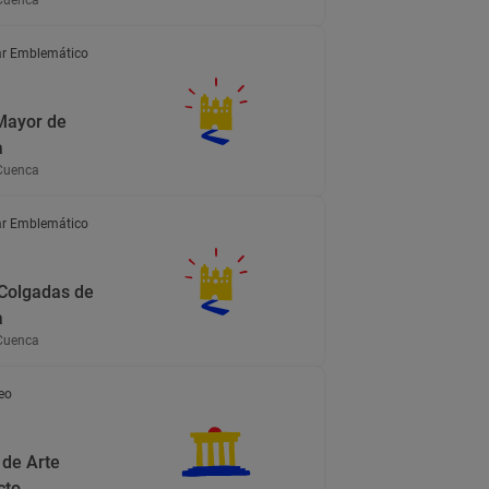
Cuenca
r Emblemático
Mayor de
a
Cuenca
r Emblemático
Colgadas de
a
Cuenca
eo
de Arte
cto