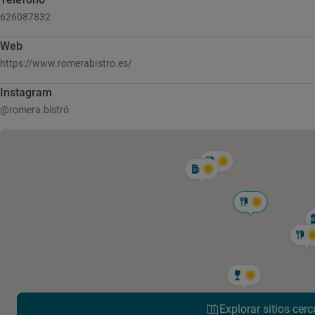
626087832
Web
https://www.romerabistro.es/
Instagram
@romera.bistró
Explorar sitios cerc