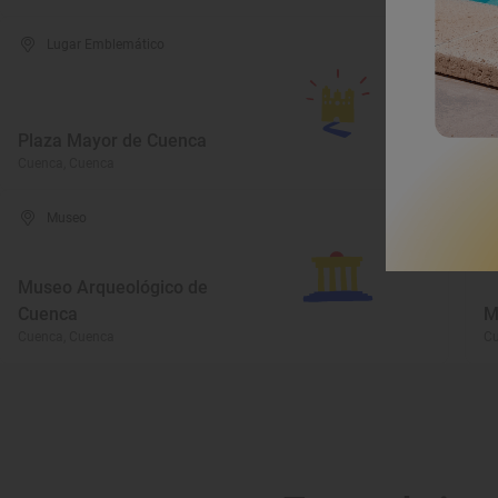
Lugar Emblemático
Plaza Mayor de Cuenca
M
Cuenca, Cuenca
Cu
Museo
Museo Arqueológico de
Cuenca
M
Cuenca, Cuenca
Cu