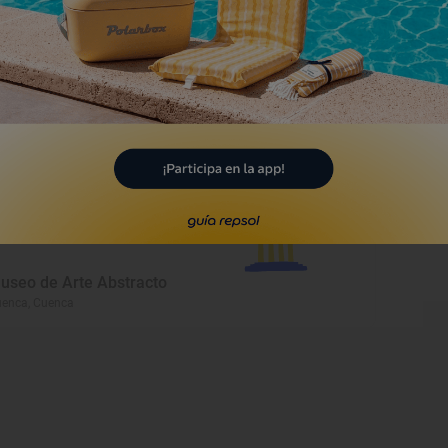
Museo
useo de las Ciencias
enca, Cuenca
Museo
useo de Arte Abstracto
enca, Cuenca