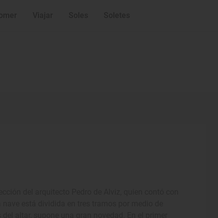
omer
Viajar
Soles
Soletes
s
rección del arquitecto Pedro de Alviz, quien contó con
a nave está dividida en tres tramos por medio de
 del altar, supone una gran novedad. En el primer