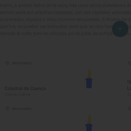
tramo, a ambos lados de la nave, hay unos arcos platerescos de
enmarcados por pilastras cajeadas, con sus capiteles adornados
aveneradas, espejos y otros motivos renacientes. A finales del si
que hoy se pueden ver desnudos, pero que, en otro tiempo, cobi
cerrada al culto pero es utilizada por la junta de cofradías para
Monumento
I
Catedral de Cuenca
L
Cuenca, Cuenca
Cu
Monumento