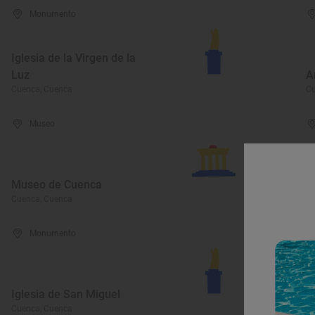
Monumento
Iglesia de la Virgen de la
Luz
A
Cuenca, Cuenca
Cu
Museo
Museo de Cuenca
I
Cuenca, Cuenca
Cu
Monumento
Iglesia de San Miguel
P
Cuenca, Cuenca
Cu