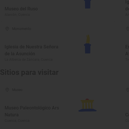
I
Museo del Ruso
d
Alarcón, Cuenca
Ar
Monumento
Iglesia de Nuestra Señora
E
de la Asunción
A
La Alberca de Záncara, Cuenca
Tr
Sitios para visitar
Museo
Museo Paleontológico Ars
Natura
C
Cuenca, Cuenca
Cu