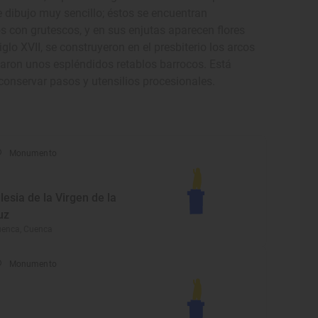
 dibujo muy sencillo; éstos se encuentran
 con grutescos, y en sus enjutas aparecen flores
glo XVII, se construyeron en el presbiterio los arcos
jaron unos espléndidos retablos barrocos. Está
 conservar pasos y utensilios procesionales.
Monumento
glesia de la Virgen de la
uz
enca, Cuenca
Monumento