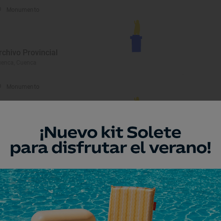
Monumento
rchivo Provincial
enca, Cuenca
Monumento
glesia de San Andrés
enca, Cuenca
Monumento
alacio Episcopal
enca, Cuenca