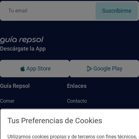
Suscribirme
Descárgate la App
App Store
Google Play
Guía Repsol
Enlaces
Comer
Contacto
Viajar
Sala de prensa
Tus Preferencias de Cookies
Dormir
Canal de ética
Utilizamos cookies propias y de terceros con fines técnicos,