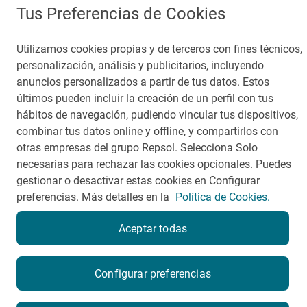
Viajar
Sala de prensa
Tus Preferencias de Cookies
Dormir
Canal de ética
Utilizamos cookies propias y de terceros con fines técnicos,
personalización, análisis y publicitarios, incluyendo
anuncios personalizados a partir de tus datos. Estos
últimos pueden incluir la creación de un perfil con tus
hábitos de navegación, pudiendo vincular tus dispositivos,
Política de privacidad
Política de cookies
Nota legal
combinar tus datos online y offline, y compartirlos con
otras empresas del grupo Repsol. Selecciona Solo
Condiciones del servicio
necesarias para rechazar las cookies opcionales. Puedes
© Repsol S.A. 2000
- 2026
gestionar o desactivar estas cookies en Configurar
preferencias. Más detalles en la
Política de Cookies.
Aceptar todas
¿Quieres probarlo?
Configurar preferencias
Por favor, contacta directamente con el restaurante.