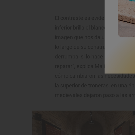
El contraste es evidente en los mi
inferior brilla el blanco de la piedr
imagen que nos da una pista de 
lo largo de su construcción. “Si 
derrumba, si lo hace uno de ladri
reparar”, explica Maite Herrero, g
cómo cambiaron las necesidades: 
la superior de troneras, en una é
medievales dejaron paso a las ar