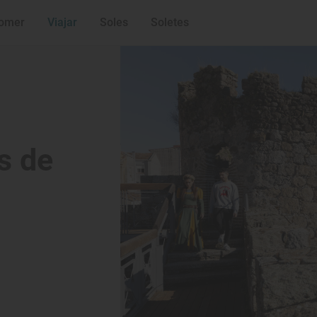
omer
Viajar
Soles
Soletes
os de