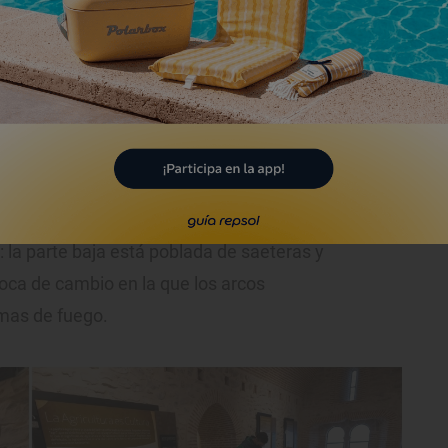
smos muros del castillo: en la parte
a y en la superior el rojo del ladrillo. Una
cómo fueron cambiando los materiales a
un muro de piedra recibe un impacto se
llo se crea un agujero que se puede
uía del castillo. Y también nos habla de
la parte baja está poblada de saeteras y
poca de cambio en la que los arcos
mas de fuego.