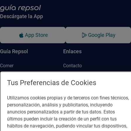
Descárgate la App
App Store
Google Play
Guía Repsol
Enlaces
Comer
Contacto
Viajar
Sala de prensa
Tus Preferencias de Cookies
Dormir
Canal de ética
Utilizamos cookies propias y de terceros con fines técnicos,
personalización, análisis y publicitarios, incluyendo
anuncios personalizados a partir de tus datos. Estos
últimos pueden incluir la creación de un perfil con tus
hábitos de navegación, pudiendo vincular tus dispositivos,
Política de privacidad
Política de cookies
Nota legal